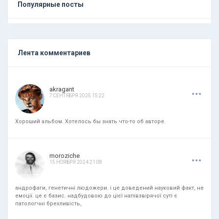
Популярные посты
Лента комментариев
.
.
.
akragant
7 СЕНТЯБРЯ 2025 15:22
Хороший альбом. Хотелось бы знать что-то об авторе.
.
.
.
moroziche
15 НОЯБРЯ 2024 21:08
андрофаги, генетичні людожери. і це доведений науковий факт, не
емоції. це є базис. надбудовою до цієї напівзвірячої суті є
патологчні брехливість,