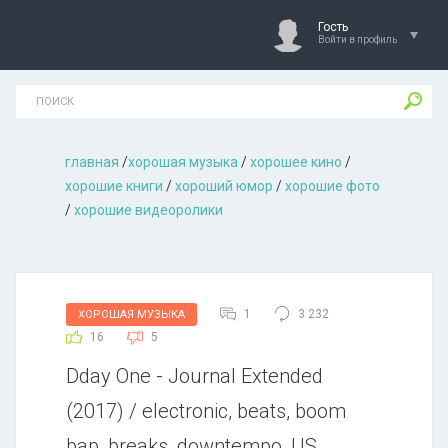
Гость
Войти в профиль
главная
/
хорошая музыкa
/
хорошее кино
/
хорошие книги
/
хороший юмор
/
хорошие фото
/
хорошие видеоролики
1
3 232
ХОРОШАЯ МУЗЫКА
16
5
Dday One - Journal Extended
(2017) / electronic, beats, boom
bap, breaks, downtempo, US