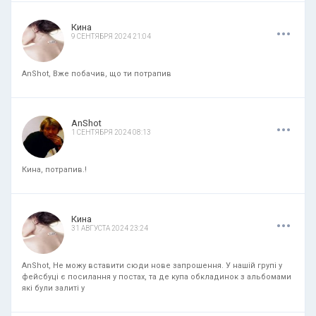
.
.
.
Кина
9 СЕНТЯБРЯ 2024 21:04
AnShot, Вже побачив, що ти потрапив
.
.
.
AnShot
1 СЕНТЯБРЯ 2024 08:13
Кина, потрапив.!
.
.
.
Кина
31 АВГУСТА 2024 23:24
AnShot, Не можу вставити сюди нове запрошення. У нашій групі у
фейсбуці є посилання у постах, та де купа обкладинок з альбомами
які були залиті у