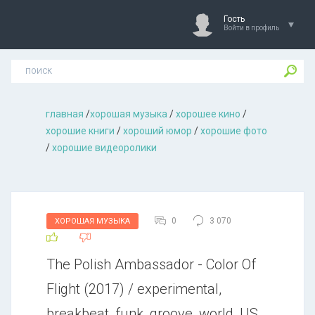
Гость
Войти в профиль
главная
/
хорошая музыкa
/
хорошее кино
/
хорошие книги
/
хороший юмор
/
хорошие фото
/
хорошие видеоролики
0
3 070
ХОРОШАЯ МУЗЫКА
The Polish Ambassador - Color Of
Flight (2017) / experimental,
breakbeat, funk, groove, world, US