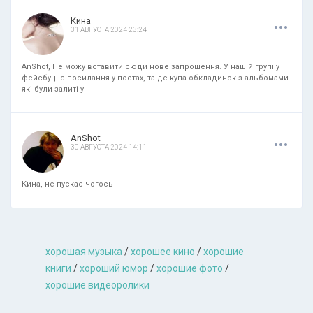
.
.
.
Кина
31 АВГУСТА 2024 23:24
AnShot, Не можу вставити сюди нове запрошення. У нашій групі у
фейсбуці є посилання у постах, та де купа обкладинок з альбомами
які були залиті у
.
.
.
AnShot
30 АВГУСТА 2024 14:11
Кина, не пускає чогось
хорошая музыкa
/
хорошее кино
/
хорошие
книги
/
хороший юмор
/
хорошие фото
/
хорошие видеоролики