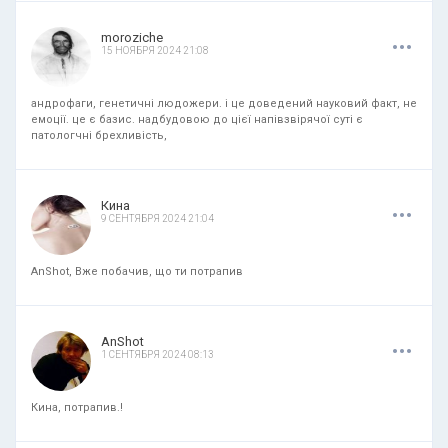
.
.
.
moroziche
15 НОЯБРЯ 2024 21:08
андрофаги, генетичні людожери. і це доведений науковий факт, не
емоції. це є базис. надбудовою до цієї напівзвірячої суті є
патологчні брехливість,
.
.
.
Кина
9 СЕНТЯБРЯ 2024 21:04
AnShot, Вже побачив, що ти потрапив
.
.
.
AnShot
1 СЕНТЯБРЯ 2024 08:13
Кина, потрапив.!