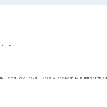
 авторе.
й науковий факт, не емоції. це є базис. надбудовою до цієї напівзвірячої суті