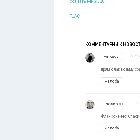
скачать MP3|320
FLAC
КОММЕНТАРИИ К НОВОС
22 се
truba27
прям флак возьму сра
жалоба
22
PionerOFF
Флак конечно! Спаси
жалоба