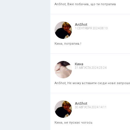
AnShot, Вже побачив, що ти потрапив
AnShot
1 СЕНТЯБРЯ 2024 08:13
Кина, потрапив.!
Кина
31 АВГУСТА 2024 23:24
AnShot, Не можу вставити сюди нове запрошенн
AnShot
30 АВГУСТА 2024 14:11
Кина, не пускає чогось