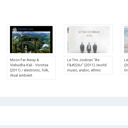
Moon Far Away &
Le Trio Joubran "As
Le
Vishudha Kali - Vorotsa
F&#226;r" (2011) /world
(2
(2011) / electronic, folk,
music, arabic, ethnic
Or
ritual ambient