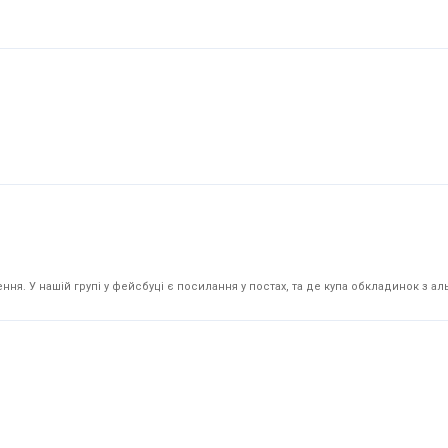
я. У нашій групі у фейсбуці є посилання у постах, та де купа обкладинок з аль