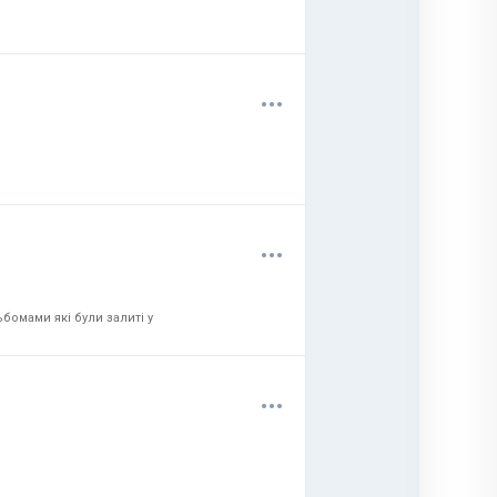
.
.
.
.
.
.
бомами які були залиті у
.
.
.