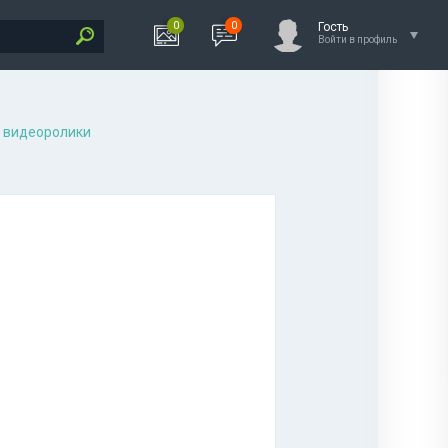
0
0
Гость
Войти в профиль
 видеоролики