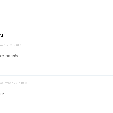
ТИ
нтября 2017 01:01
зу. спасибо.
 сентября 2017 10:38
бо!