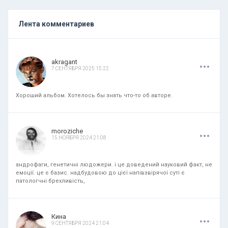
Лента комментариев
.
.
.
akragant
7 СЕНТЯБРЯ 2025 15:22
Хороший альбом. Хотелось бы знать что-то об авторе.
.
.
.
moroziche
15 НОЯБРЯ 2024 21:08
андрофаги, генетичні людожери. і це доведений науковий факт, не
емоції. це є базис. надбудовою до цієї напівзвірячої суті є
патологчні брехливість,
.
.
.
Кина
9 СЕНТЯБРЯ 2024 21:04