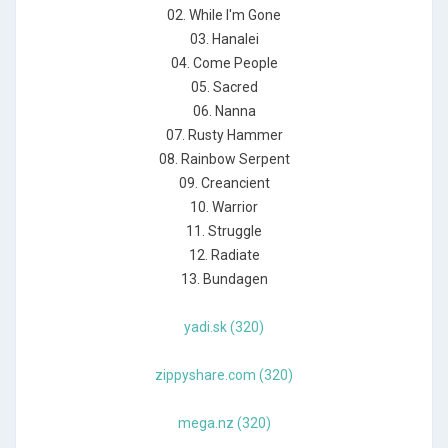
02. While I'm Gone
03. Hanalei
04. Come People
05. Sacred
06. Nanna
07. Rusty Hammer
08. Rainbow Serpent
09. Creancient
10. Warrior
11. Struggle
12. Radiate
13. Bundagen
yadi.sk (320)
zippyshare.com (320)
mega.nz (320)