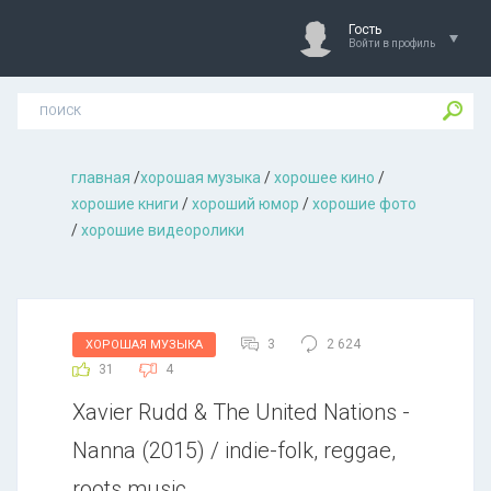
Гость
Войти в профиль
главная
/
хорошая музыкa
/
хорошее кино
/
хорошие книги
/
хороший юмор
/
хорошие фото
/
хорошие видеоролики
3
2 624
ХОРОШАЯ МУЗЫКА
31
4
Xavier Rudd & The United Nations -
Nanna (2015) / indie-folk, reggae,
roots music