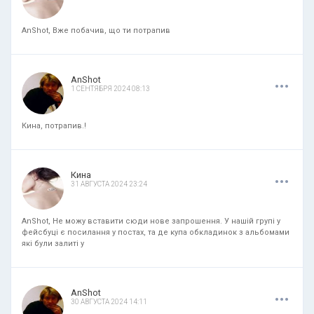
AnShot, Вже побачив, що ти потрапив
.
.
.
AnShot
1 СЕНТЯБРЯ 2024 08:13
Кина, потрапив.!
.
.
.
Кина
31 АВГУСТА 2024 23:24
AnShot, Не можу вставити сюди нове запрошення. У нашій групі у
фейсбуці є посилання у постах, та де купа обкладинок з альбомами
які були залиті у
.
.
.
AnShot
30 АВГУСТА 2024 14:11