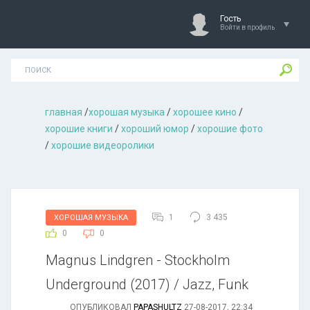
Гость
Войти в профиль
главная
/
хорошая музыкa
/
хорошее кино
/
хорошие книги
/
хороший юмор
/
хорошие фото
/
хорошие видеоролики
1
3 435
ХОРОШАЯ МУЗЫКА
0
0
Magnus Lindgren - Stockholm
Underground (2017) / Jazz, Funk
ОПУБЛИКОВАЛ
PAPASHULTZ
27-08-2017, 22:34