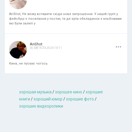
AnShot, Не можу вставити сюди нове запрошення. У нашій групі у
фейсбуці є посилання у постах, та де купа обкладинок з альбомами
які були залиті у
.
.
.
AnShot
30 АВГУСТА 2024 14:11
Кина, не пускає чогось
хорошая музыкa
/
хорошее кино
/
хорошие
книги
/
хороший юмор
/
хорошие фото
/
хорошие видеоролики