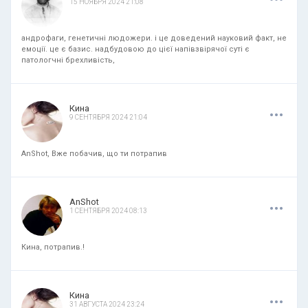
15 НОЯБРЯ 2024 21:08
андрофаги, генетичні людожери. і це доведений науковий факт, не
емоції. це є базис. надбудовою до цієї напівзвірячої суті є
патологчні брехливість,
.
.
.
Кина
9 СЕНТЯБРЯ 2024 21:04
AnShot, Вже побачив, що ти потрапив
.
.
.
AnShot
1 СЕНТЯБРЯ 2024 08:13
Кина, потрапив.!
.
.
.
Кина
31 АВГУСТА 2024 23:24