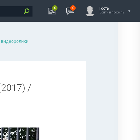
0
0
Гость
Войти в профиль
 видеоролики
(2017) /