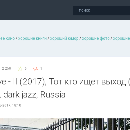
ее кино
/
хорошие книги
/
хороший юмор
/
хорошие фото
/
хорошие
2 250
6
1
ve - II (2017), Тот кто ищет выход 
, dark jazz, Russia
8-2017, 18:10