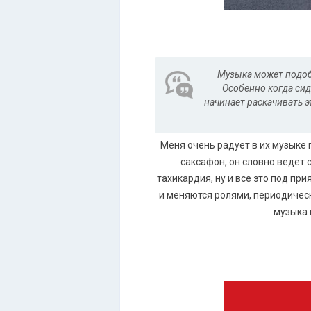
Музыка может подобн
Особенно когда сид
начинает раскачивать э
Меня очень радует в их музыке 
саксафон, он словно ведет 
тахикардия, ну и все это под пр
и меняются ролями, периодически
музыка 