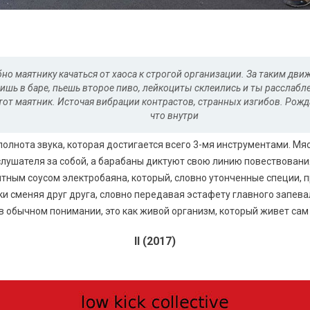
о маятнику качаться от хаоса к строгой организации. За таким дв
ишь в баре, пьешь второе пиво, лейкоциты склеились и ты расслаблен
тот маятник. Источая вибрации контрастов, странных изгибов. Рожд
что внутри
полнота звука, которая достигается всего 3-мя инструментами. Мя
слушателя за собой, а барабаны диктуют свою линию повествования
иятным соусом электробаяна, который, словно утонченные специи, 
 сменяя друг друга, словно передавая эстафету главного запевалы
в обычном понимании, это как живой организм, который живет сам 
II (2017)