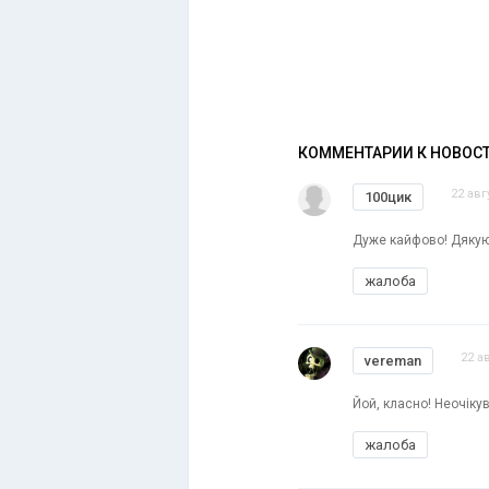
КОММЕНТАРИИ К НОВОС
22 авг
100цик
Дуже кайфово! Дякую!!
жалоба
22 а
vereman
Йой, класно! Неочіку
жалоба