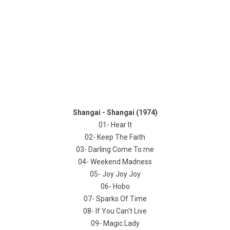
Shangai - Shangai (1974)
01- Hear It
02- Keep The Faith
03- Darling Come To me
04- Weekend Madness
05- Joy Joy Joy
06- Hobo
07- Sparks Of Time
08- If You Can't Live
09- Magic Lady