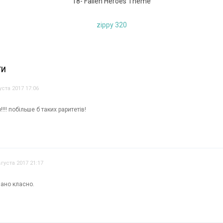
18- Fallen Heroes Theme
zippy 320
ТИ
уста 2017 17:06
!! побільше б таких раритетів!
вгуста 2017 21:17
вано класно.