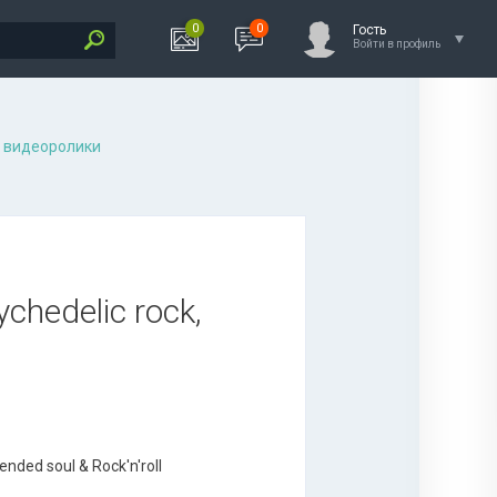
0
0
Гость
Войти в профиль
 видеоролики
chedelic rock,
lended soul & Rock'n'roll