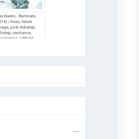
ex Banks - Illuminate
014) / bass, future
rage, post dubstep,
bstep, neotrance,
wntempo, leftfield
use, electronic,
perimental,
onkeytown
.
.
.