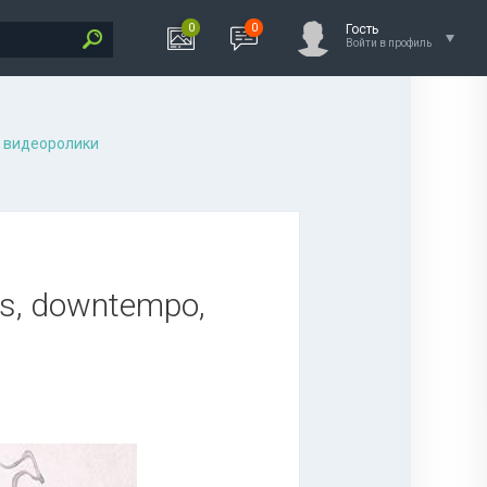
0
0
Гость
Войти в профиль
 видеоролики
ass, downtempo,