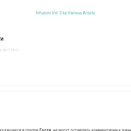
Infusion Vol. 3 by Various Artists
ТИ
а 2017 18:57
аходящиеся в группе
Гости
, не могут оставлять комментарии к дан