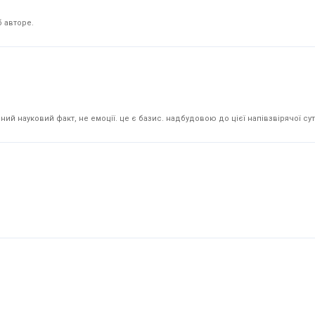
 авторе.
й науковий факт, не емоції. це є базис. надбудовою до цієї напівзвірячої суті