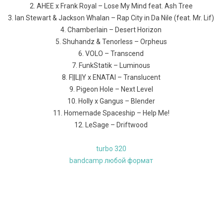
2. AHEE x Frank Royal – Lose My Mind feat. Ash Tree
3. Ian Stewart & Jackson Whalan – Rap City in Da Nile (feat. Mr. Lif)
4. Chamberlain – Desert Horizon
5. Shuhandz & Tenorless – Orpheus
6. VOLO – Transcend
7. FunkStatik – Luminous
8. F||L||Y x ENATAI – Translucent
9. Pigeon Hole – Next Level
10. Holly x Gangus – Blender
11. Homemade Spaceship – Help Me!
12. LeSage – Driftwood
turbo 320
bandcamp любой формат