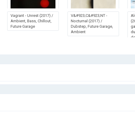
Vagrant - Unrest (2017) /
V&#923;C&#923;NT -
Al
Ambient, Bass, Chillout,
Nocturnal (2017) /
(2
Future Garage
Dubstep, Future Garage,
ga
Ambient
du
do
ho
ex
m