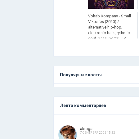
Vоkаb Коmраnу - Smаll
Vіktоrіеs (2020) /
alternative hip-hop,
electronic funk, rythmic
soul, bass, beats, US
Популярные посты
Лента комментариев
akragant
7 СЕНТЯБРЯ 2025 15:22