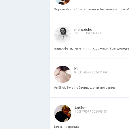
Хороший альбом. Хотелось бы знать что-то об
moroziche
15 НОЯБРЯ 2024 21:08
андрофаги, генетичні людожери. і це доведени
Кина
9 СЕНТЯБРЯ 2024 21:04
AnShot, Вже побачив, що ти потрапив
AnShot
1 СЕНТЯБРЯ 2024 08:13
Кина, потрапив.!