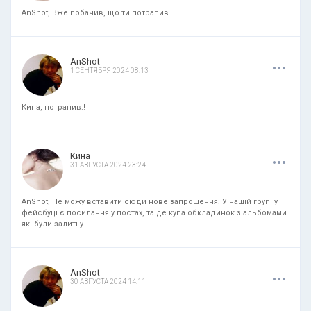
AnShot, Вже побачив, що ти потрапив
.
.
.
AnShot
1 СЕНТЯБРЯ 2024 08:13
Кина, потрапив.!
.
.
.
Кина
31 АВГУСТА 2024 23:24
AnShot, Не можу вставити сюди нове запрошення. У нашій групі у
фейсбуці є посилання у постах, та де купа обкладинок з альбомами
які були залиті у
.
.
.
AnShot
30 АВГУСТА 2024 14:11