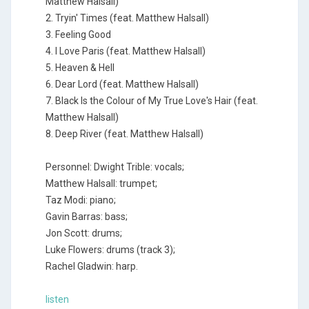
Matthew Halsall)
2. Tryin' Times (feat. Matthew Halsall)
3. Feeling Good
4. I Love Paris (feat. Matthew Halsall)
5. Heaven & Hell
6. Dear Lord (feat. Matthew Halsall)
7. Black Is the Colour of My True Love's Hair (feat.
Matthew Halsall)
8. Deep River (feat. Matthew Halsall)
Personnel: Dwight Trible: vocals;
Matthew Halsall: trumpet;
Taz Modi: piano;
Gavin Barras: bass;
Jon Scott: drums;
Luke Flowers: drums (track 3);
Rachel Gladwin: harp.
listen