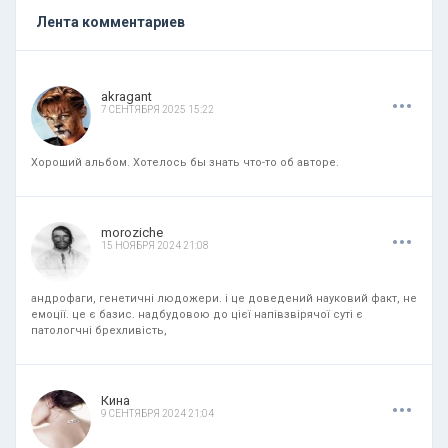
Лента комментариев
.
.
.
akragant
7 СЕНТЯБРЯ 2025 15:22
Хороший альбом. Хотелось бы знать что-то об авторе.
.
.
.
moroziche
15 НОЯБРЯ 2024 21:08
андрофаги, генетичні людожери. і це доведений науковий факт, не
емоції. це є базис. надбудовою до цієї напівзвірячої суті є
патологчні брехливість,
.
.
.
Кина
9 СЕНТЯБРЯ 2024 21:04