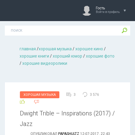
Гость
Войти в профиль
главная
/
хорошая музыкa
/
хорошее кино
/
хорошие книги
/
хороший юмор
/
хорошие фото
/
хорошие видеоролики
3
3 576
ХОРОШАЯ МУЗЫКА
Dwight Trible – Inspirations (2017) /
Jazz
ОПУБЛИКОВАЛ
PAPASHULTZ
12-07-2017, 22:43