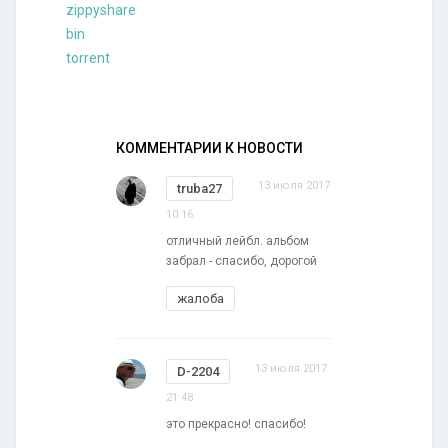
zippyshare
bin
torrent
КОММЕНТАРИИ К НОВОСТИ
13 июля 2017
truba27
10:16
отличный лейбл. альбом
забрал - спасибо, дорогой
жалоба
13 июля 2017
D-2204
21:48
это прекрасно! спасибо!