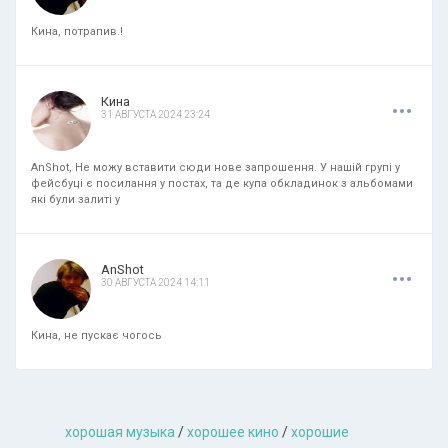
Кина, потрапив.!
.
.
.
Кина
31 АВГУСТА 2024 23:24
AnShot, Не можу вставити сюди нове запрошення. У нашій групі у
фейсбуці є посилання у постах, та де купа обкладинок з альбомами
які були залиті у
.
.
.
AnShot
30 АВГУСТА 2024 14:11
Кина, не пускає чогось
хорошая музыкa
/
хорошее кино
/
хорошие