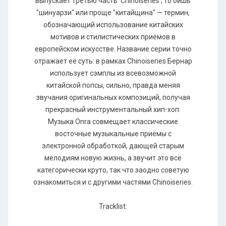
выпускает третью часть 'Chinoiseries', то бишь
"шинуарзи" или проще "китайщина" — термин,
обозначающий использование китайских
мотивов и стилистических приёмов в
европейском искусстве. Название серии точно
отражает её суть: в рамках Chinoiseries Бернар
использует сэмплы из всевозможной
китайской попсы, сильно, правда меняя
звучания оригинальных композиций, получая
прекрасный инструментальный хип-хоп.
Музыка Onra совмещает классические
восточные музыкальные приёмы с
электронной обработкой, дающей старым
мелодиям новую жизнь, а звучит это всё
категорически круто, так что заодно советую
ознакомиться и с другими частями Chinoiseries.
Tracklist: