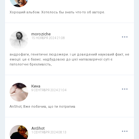
Хороший альбом. Хотелось бы знать что-то об авторе.
.
.
.
moroziche
15 НОЯБРЯ 2024 21:08
андрофаги, генетичні людожери. і це доведений науковий факт, не
емоції. це є базис. надбудовою до цієї напівзвірячої суті є
патологчні брехливість,
.
.
.
Кина
9 СЕНТЯБРЯ 2024 21:04
AnShot, Вже побачив, що ти потрапив
.
.
.
AnShot
1 СЕНТЯБРЯ 2024 08:13