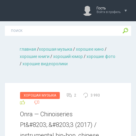
Гость
Войти в профиль
главная
/
хорошая музыкa
/
хорошее кино
/
хорошие книги
/
хороший юмор
/
хорошие фото
/
хорошие видеоролики
2
3 993
ХОРОШАЯ МУЗЫКА
Onra — Chinoiseries
Pt&#8203;.&#8203;3 (2017) /
instrumental hip-hop, chinese,