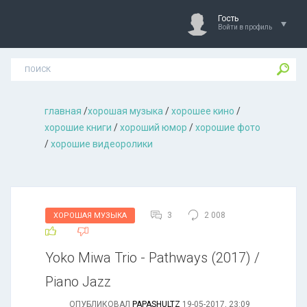
Гость
Войти в профиль
главная
/
хорошая музыкa
/
хорошее кино
/
хорошие книги
/
хороший юмор
/
хорошие фото
/
хорошие видеоролики
3
2 008
ХОРОШАЯ МУЗЫКА
Yoko Miwa Trio - Pathways (2017) /
Piano Jazz
ОПУБЛИКОВАЛ
PAPASHULTZ
19-05-2017, 23:09