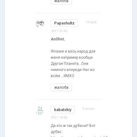
жалоба
19 мая
Papashultz
2017 23:46
AnShot
,
Япония и весь народ для
меня например вообще
Другая Планета...Они
намного впереди Нас во
всём... ИМХО
жалоба
2 июня
kabatskiy
2017 18:06
Да кто ж так дубасит! Вот
дубас: