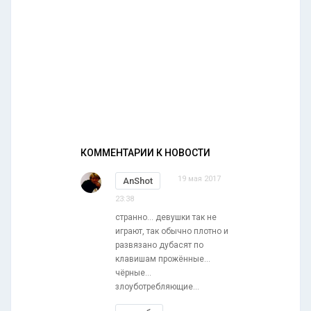
КОММЕНТАРИИ К НОВОСТИ
19 мая 2017
AnShot
23:38
странно... девушки так не
играют, так обычно плотно и
развязано дубасят по
клавишам прожённые...
чёрные...
злоуботребляющие...