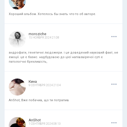
Хороший альбом. Хотелось бы знать что-то об авторе.
.
.
.
moroziche
15 НОЯБРЯ 2024 21:08
андрофаги, генетичні людожери. і це доведений науковий факт, не
емоції. це є базис. надбудовою до цієї напівзвірячої суті є
патологчні брехливість,
.
.
.
Кина
9 СЕНТЯБРЯ 2024 21:04
AnShot, Вже побачив, що ти потрапив
.
.
.
AnShot
1 СЕНТЯБРЯ 2024 08:13