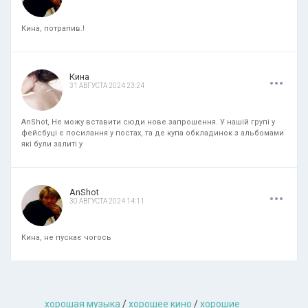
Кина, потрапив.!
.
.
.
Кина
31 АВГУСТА 2024 23:24
AnShot, Не можу вставити сюди нове запрошення. У нашій групі у
фейсбуці є посилання у постах, та де купа обкладинок з альбомами
які були залиті у
.
.
.
AnShot
30 АВГУСТА 2024 14:11
Кина, не пускає чогось
хорошая музыкa
/
хорошее кино
/
хорошие