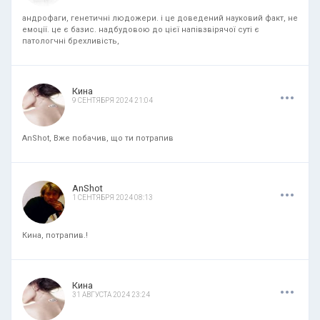
андрофаги, генетичні людожери. і це доведений науковий факт, не
емоції. це є базис. надбудовою до цієї напівзвірячої суті є
патологчні брехливість,
.
.
.
Кина
9 СЕНТЯБРЯ 2024 21:04
AnShot, Вже побачив, що ти потрапив
.
.
.
AnShot
1 СЕНТЯБРЯ 2024 08:13
Кина, потрапив.!
.
.
.
Кина
31 АВГУСТА 2024 23:24