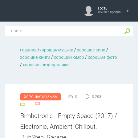
Гость
Войти в профиль
главная
/
хорошая музыкa
/
хорошее кино
/
хорошие книги
/
хороший юмор
/
хорошие фото
/
хорошие видеоролики
0
3 208
ХОРОШАЯ МУЗЫКА
Bimbotronic - Empty Space (2017) /
Electronic, Ambient, Chillout,
DubStep, Garage