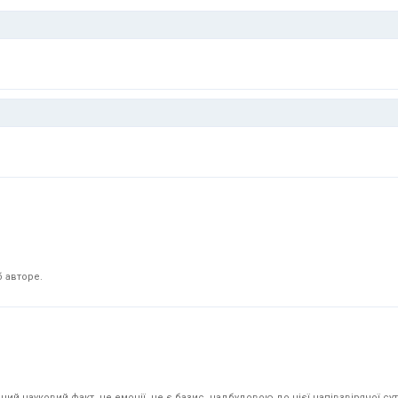
 авторе.
й науковий факт, не емоції. це є базис. надбудовою до цієї напівзвірячої суті