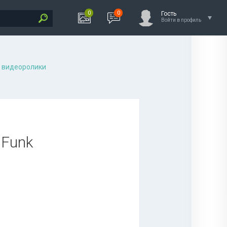
0
0
Гость
Войти в профиль
 видеоролики
, Funk