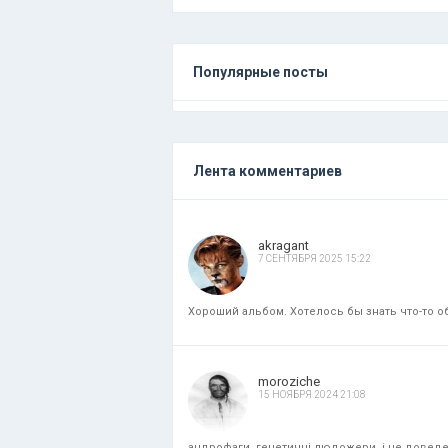
Популярные посты
Лента комментариев
akragant
7 СЕНТЯБРЯ 2025 15:22
Хороший альбом. Хотелось бы знать что-то об
moroziche
15 НОЯБРЯ 2024 21:08
андрофаги, генетичні людожери. і це доведени