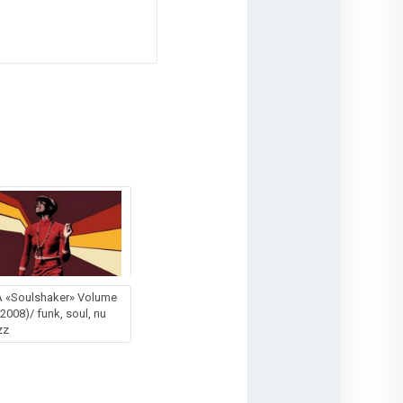
 «Soulshaker» Volume
(2008)/ funk, soul, nu
zz