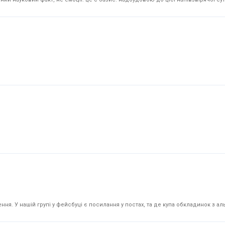
я. У нашій групі у фейсбуці є посилання у постах, та де купа обкладинок з аль