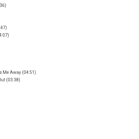
:36)
:47)
4:07)
es Me Away (04:51)
Out (03:38)