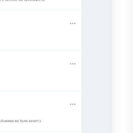
.
.
.
.
.
.
.
.
.
бомами які були залиті у