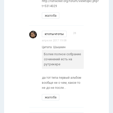
http://rutracker.org/forum/viewtopic.php?
t=5314029
жалоба
28
ктотычтоты
апреля 2017 19:08
Цитата: Шышкин
Более полное собрание
сочинений есть на
рутрекере
да тот типа первый альбом
вообще ни о чем, какое то
не до не после...
жалоба