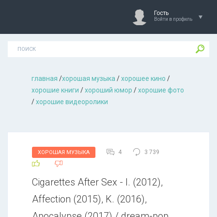
Гость
Войти в профиль
главная
/
хорошая музыкa
/
хорошее кино
/
хорошие книги
/
хороший юмор
/
хорошие фото
/
хорошие видеоролики
4
3 739
ХОРОШАЯ МУЗЫКА
Сigаrеttеs Аftеr Sех - I. (2012),
Affection (2015), K. (2016),
Apocalypse (2017) / dream-pop