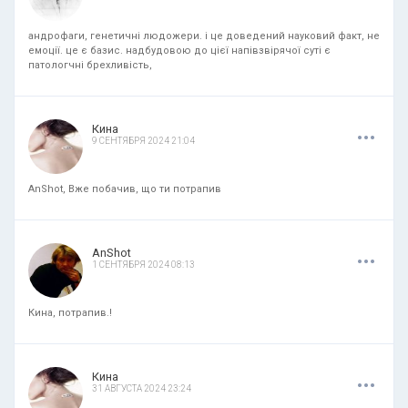
андрофаги, генетичні людожери. і це доведений науковий факт, не
емоції. це є базис. надбудовою до цієї напівзвірячої суті є
патологчні брехливість,
.
.
.
Кина
9 СЕНТЯБРЯ 2024 21:04
AnShot, Вже побачив, що ти потрапив
.
.
.
AnShot
1 СЕНТЯБРЯ 2024 08:13
Кина, потрапив.!
.
.
.
Кина
31 АВГУСТА 2024 23:24