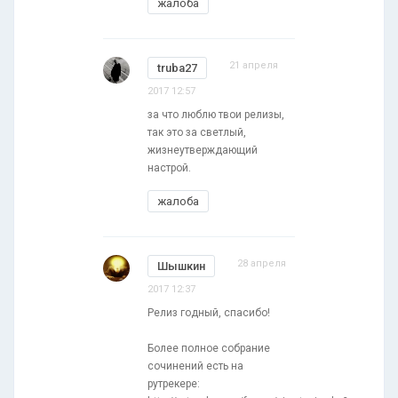
жалоба
21 апреля
truba27
2017 12:57
за что люблю твои релизы,
так это за светлый,
жизнеутверждающий
настрой.
жалоба
28 апреля
Шышкин
2017 12:37
Релиз годный, спасибо!
Более полное собрание
сочинений есть на
рутрекере: