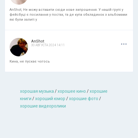
AnShot, Не можу вставити сюди нове запрошення. У нашій групі у
фейсбуці є посилання у постах, та де купа обкладинок з альбомами
які були залиті у
.
.
.
AnShot
30 АВГУСТА 2024 14:11
Кина, не пускає чогось
хорошая музыкa
/
хорошее кино
/
хорошие
книги
/
хороший юмор
/
хорошие фото
/
хорошие видеоролики