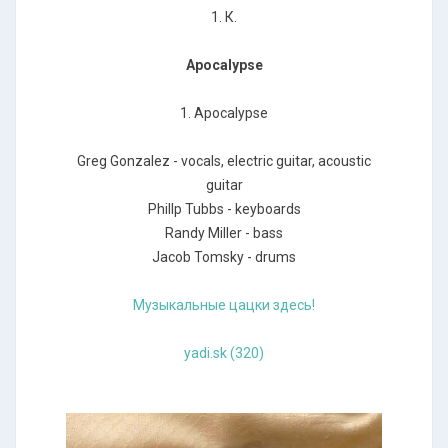
1. К.
Apocalypse
1. Apocalypse
Greg Gonzalez - vocals, electric guitar, acoustic
guitar
Phillp Tubbs - keyboards
Randy Miller - bass
Jacob Tomsky - drums
Музыкальные цацки здесь!
yadi.sk (320)