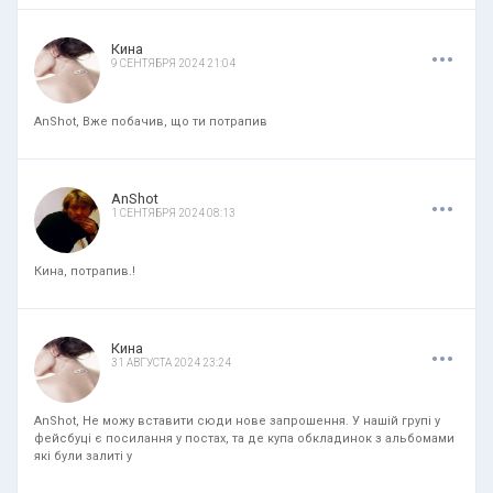
.
.
.
Кина
9 СЕНТЯБРЯ 2024 21:04
AnShot, Вже побачив, що ти потрапив
.
.
.
AnShot
1 СЕНТЯБРЯ 2024 08:13
Кина, потрапив.!
.
.
.
Кина
31 АВГУСТА 2024 23:24
AnShot, Не можу вставити сюди нове запрошення. У нашій групі у
фейсбуці є посилання у постах, та де купа обкладинок з альбомами
які були залиті у