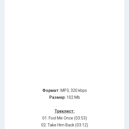
Формат:
MP3, 320 kbps
Размер:
102 Mb
Треклист:
01. Fооl Ме Оnсе (03:53)
02. Таkе Нim Васk (03:12)