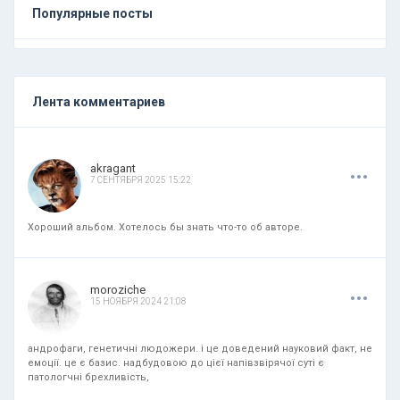
Популярные посты
Лента комментариев
.
.
.
akragant
7 СЕНТЯБРЯ 2025 15:22
Хороший альбом. Хотелось бы знать что-то об авторе.
.
.
.
moroziche
15 НОЯБРЯ 2024 21:08
андрофаги, генетичні людожери. і це доведений науковий факт, не
емоції. це є базис. надбудовою до цієї напівзвірячої суті є
патологчні брехливість,