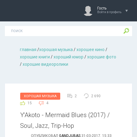
Гость
Войти в профиль
главная
/
хорошая музыкa
/
хорошее кино
/
хорошие книги
/
хороший юмор
/
хорошие фото
/
хорошие видеоролики
2
2 690
ХОРОШАЯ МУЗЫКА
15
4
Y'Akoto - Mermaid Blues (2017) /
Soul, Jazz, Trip-Hop
ОПУБЛИКОВАЛ
GANDJUBAS
31-03-2017, 15:33