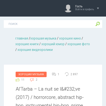
Гость
Войти в профиль
главная
/
хорошая музыкa
/
хорошее кино
/
хорошие книги
/
хороший юмор
/
хорошие фото
/
хорошие видеоролики
1
2 897
ХОРОШАЯ МУЗЫКА
11
2
Al'Tarba – La nuit se l&#232;ve
(2017) / horrorcore, abstract hip-
hop, inctrumental hip-hop, grime,