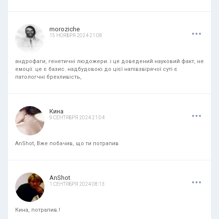
.
.
.
moroziche
15 НОЯБРЯ 2024 21:08
андрофаги, генетичні людожери. і це доведений науковий факт, не
емоції. це є базис. надбудовою до цієї напівзвірячої суті є
патологчні брехливість,
.
.
.
Кина
9 СЕНТЯБРЯ 2024 21:04
AnShot, Вже побачив, що ти потрапив
.
.
.
AnShot
1 СЕНТЯБРЯ 2024 08:13
Кина, потрапив.!