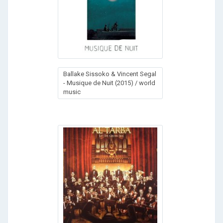
Ваllаkе Sissоkо & Vinсеnt Sеgаl
- Мusiquе dе Nuit (2015) / world
music