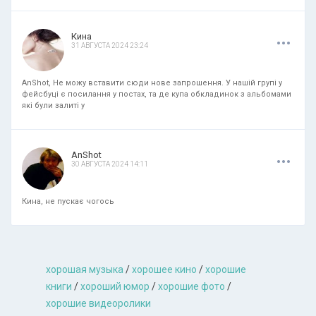
.
.
.
Кина
31 АВГУСТА 2024 23:24
AnShot, Не можу вставити сюди нове запрошення. У нашій групі у
фейсбуці є посилання у постах, та де купа обкладинок з альбомами
які були залиті у
.
.
.
AnShot
30 АВГУСТА 2024 14:11
Кина, не пускає чогось
хорошая музыкa
/
хорошее кино
/
хорошие
книги
/
хороший юмор
/
хорошие фото
/
хорошие видеоролики