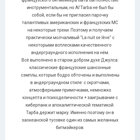
инструментальным, но Al'Tarba не был бы
собой, если бы не пригласил парочку
талантливых американских и французских МС
на некоторые треки. Поэтому и получаем
практически молчаливый "La nuit se lève" с
некоторыми всплесками качественного
андерграундного исполнения на нём.
Всё выполнено в старом добром духе Джулса:
классические французские шансонные
сэмплы, которые бодро обточены и выполнены
в андерграундном стиле: с скрэтчами,
атмосферными примочками, немножко
концепта и психоделичности + заигрывание с
киберпанк и апокалиптической тематикой.
Тарба держит марку. Именно поэтому он в
заокеанской тусовке один из самых желанных
битмэйкеров.