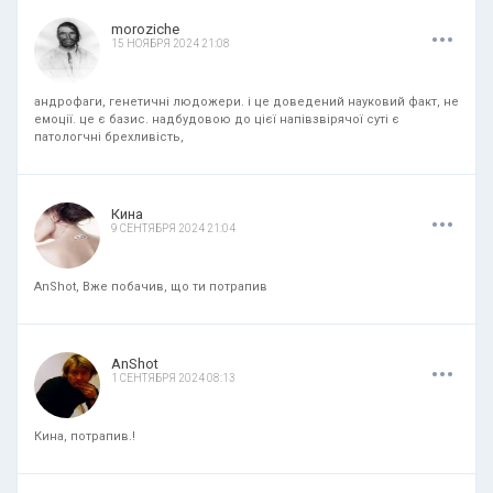
.
.
.
moroziche
15 НОЯБРЯ 2024 21:08
андрофаги, генетичні людожери. і це доведений науковий факт, не
емоції. це є базис. надбудовою до цієї напівзвірячої суті є
патологчні брехливість,
.
.
.
Кина
9 СЕНТЯБРЯ 2024 21:04
AnShot, Вже побачив, що ти потрапив
.
.
.
AnShot
1 СЕНТЯБРЯ 2024 08:13
Кина, потрапив.!