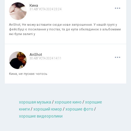
.
.
.
Кина
31 АВГУСТА 2024 23:24
AnShot, Не можу вставити сюди нове запрошення. У нашій групі у
фейсбуці є посилання у постах, та де купа обкладинок з альбомами
які були залиті у
.
.
.
AnShot
30 АВГУСТА 2024 14:11
Кина, не пускає чогось
хорошая музыкa
/
хорошее кино
/
хорошие
книги
/
хороший юмор
/
хорошие фото
/
хорошие видеоролики