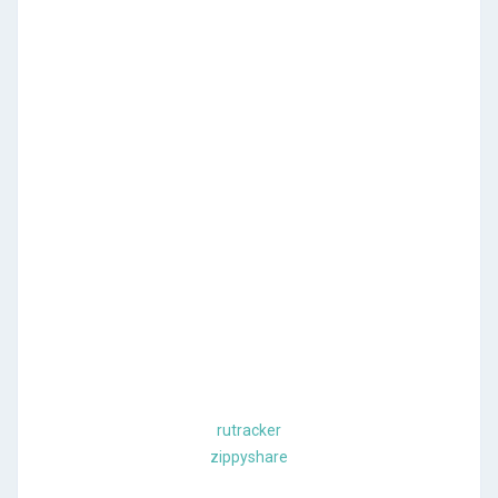
rutracker
zippyshare