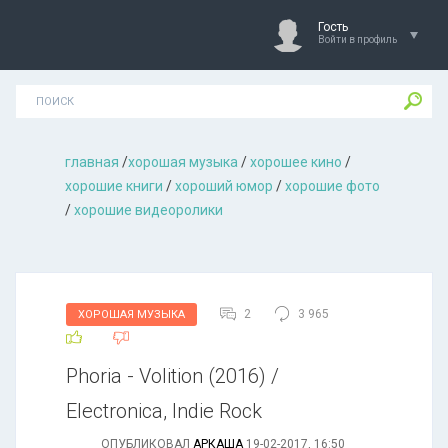
Гость
Войти в профиль
главная
/
хорошая музыкa
/
хорошее кино
/
хорошие книги
/
хороший юмор
/
хорошие фото
/
хорошие видеоролики
2
3 965
ХОРОШАЯ МУЗЫКА
Phoria - Volition (2016) /
Electronica, Indie Rock
ОПУБЛИКОВАЛ
АРКАША
19-02-2017, 16:50