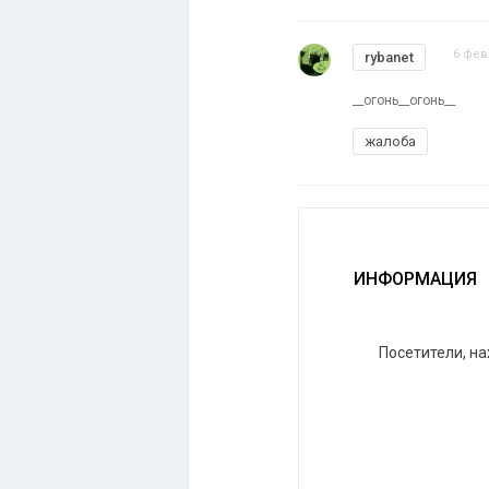
6 фев
rybanet
__огонь__огонь__
жалоба
ИНФОРМАЦИЯ
Посетители, н