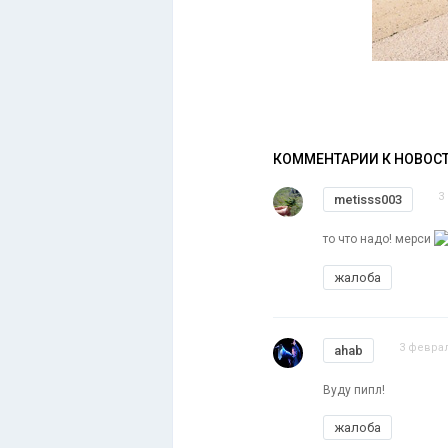
КОММЕНТАРИИ К НОВОС
3
metisss003
то что надо! мерси
жалоба
3 феврал
ahab
Вуду пипл!
жалоба