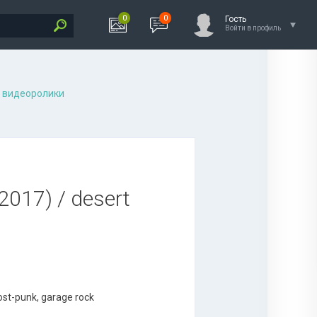
0
0
Гость
Войти в профиль
 видеоролики
2017) / desert