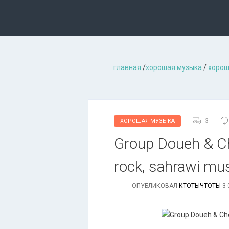
главная
/
хорошая музыкa
/
хорош
3
ХОРОШАЯ МУЗЫКА
Grоuр Dоuеh & Сh
rock, sahrawi mus
ОПУБЛИКОВАЛ
КТОТЫЧТОТЫ
3-