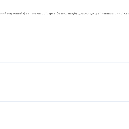
й науковий факт, не емоції. це є базис. надбудовою до цієї напівзвірячої суті