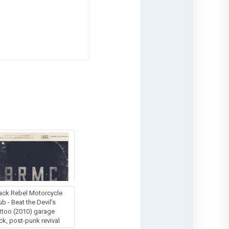
ack Rebel Motorcycle
ub - Beat the Devil's
ttoo (2010) garage
ck, post-punk revival