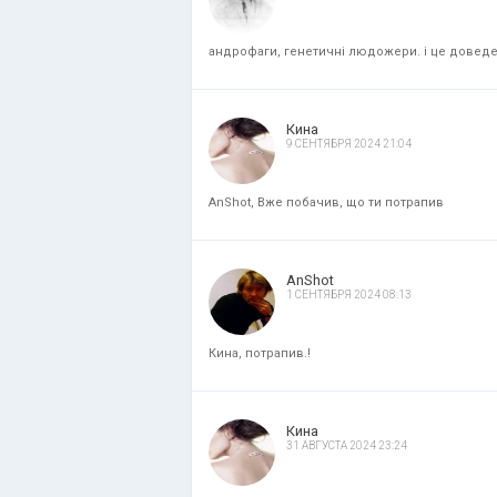
андрофаги, генетичні людожери. і це доведени
Кина
9 СЕНТЯБРЯ 2024 21:04
AnShot, Вже побачив, що ти потрапив
AnShot
1 СЕНТЯБРЯ 2024 08:13
Кина, потрапив.!
Кина
31 АВГУСТА 2024 23:24