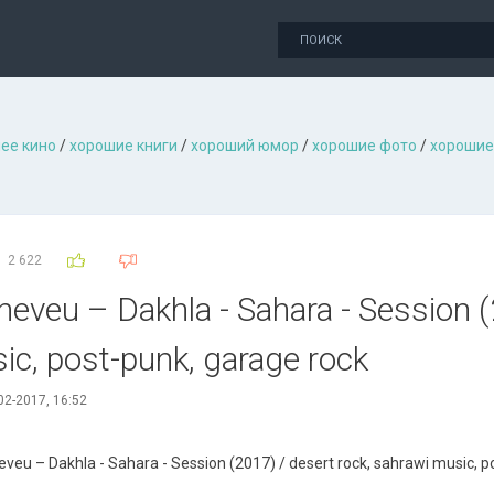
ее кино
/
хорошие книги
/
хороший юмор
/
хорошие фото
/
хорошие
2 622
еvеu – Dаkhlа - Sahara - Session (
ic, post-punk, garage rock
02-2017, 16:52