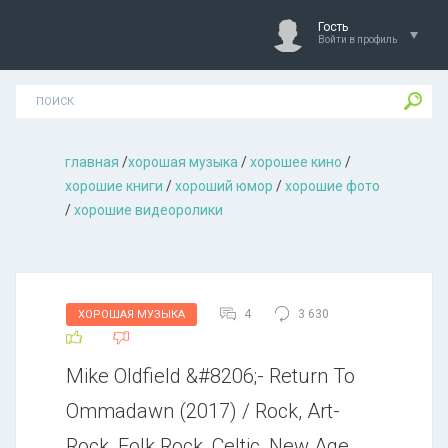
Гость
Войти в профиль
главная
/
хорошая музыкa
/
хорошее кино
/
хорошие книги
/
хороший юмор
/
хорошие фото
/
хорошие видеоролики
4
3 630
ХОРОШАЯ МУЗЫКА
Mike Oldfield &#8206;- Return To
Ommadawn (2017) / Rock, Art-
Rock, Folk Rock, Celtic, New Age,