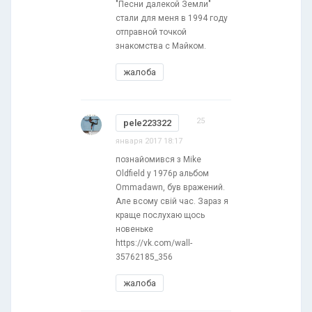
"Песни далекой Земли"
стали для меня в 1994 году
отправной точкой
знакомства с Майком.
жалоба
25
pele223322
января 2017 18:17
познайомився з Mike
Oldfield у 1976р альбом
Ommadawn, був вражений.
Але всому свій час. Зараз я
краще послухаю щось
новеньке
https://vk.com/wall-
35762185_356
жалоба