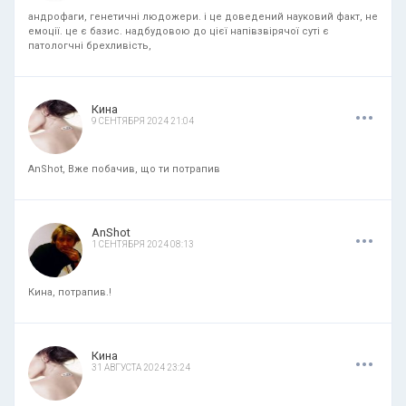
андрофаги, генетичні людожери. і це доведений науковий факт, не
емоції. це є базис. надбудовою до цієї напівзвірячої суті є
патологчні брехливість,
.
.
.
Кина
9 СЕНТЯБРЯ 2024 21:04
AnShot, Вже побачив, що ти потрапив
.
.
.
AnShot
1 СЕНТЯБРЯ 2024 08:13
Кина, потрапив.!
.
.
.
Кина
31 АВГУСТА 2024 23:24