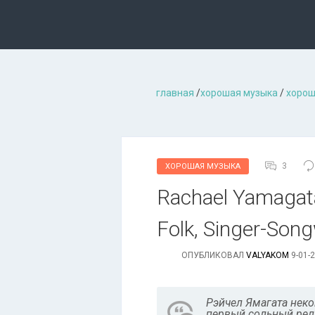
главная
/
хорошая музыкa
/
хорош
3
ХОРОШАЯ МУЗЫКА
Rachael Yamagata 
Folk, Singer-Song
ОПУБЛИКОВАЛ
VALYAKOM
9-01-2
Рэйчел Ямагата нек
первый сольный рели