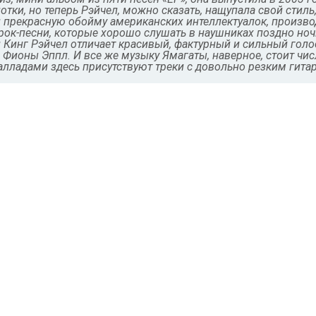
тки, но теперь Рэйчел, можно сказать, нащупала свой стиль
 прекрасную обойму американских интеллектуалок, произв
ок-песни, которые хорошо слушать в наушниках поздно ноч
 Кинг Рэйчел отличает красивый, фактурный и сильный гол
Фионы Эппл. И все же музыку Ямагаты, наверное, стоит числ
алладами здесь присутствуют треки с довольно резким гита