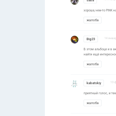
saba
хороша,чем-то PINK 
жалоба
14 январ
Big23
В этом альбоце и в а
найти ещё интересно
жалоба
13 
kabatskiy
приятный голос, и те
жалоба