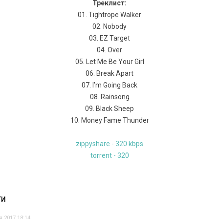
Треклист:
01. Tightrope Walker
02. Nobody
03. EZ Target
04. Over
05. Let Me Be Your Girl
06. Break Apart
07. I’m Going Back
08. Rainsong
09. Black Sheep
10. Money Fame Thunder
zippyshare - 320 kbps
torrent - 320
ТИ
я 2017 18:14