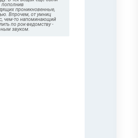
, пополнив
одящих проникновенные,
ью. Впрочем, от умниц
ос, чем-то напоминающий
ить по рок-ведомству -
рным звуком.