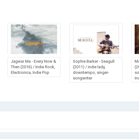
Jagwar Ma - Every Now &
Sophie Barker - Seagull
Ma
Then (2016) / Indie Rock,
(2011) / indie lady,
(2
Electronica, Indie Pop
downtempo, singer-
so
songwriter
In