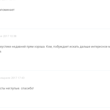
напоминает
я 2017 10:38
ккустике недавней прям хороша. Кхм, побуждает искать дальше интересное 
е.
февраля 2017 17:43
ксты неглупые. спасибо!