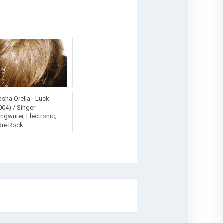
sha Qrella - Luck
004) / Singer-
ngwriter, Electronic,
die Rock