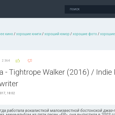
ее кино
/
хорошие книги
/
хороший юмор
/
хорошие фото
/
хорошие
2 364
- Tightrope Walker (2016) / Indie 
writer
017, 18:02
огда работала вокалисткой малоизвестной бостонской джаз
з, мини-альбом из пяти песен «ЕР», она выпустила в 2003 г