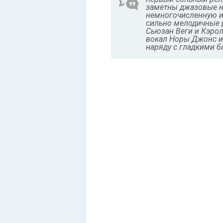
заметны джазовые но
немногочисленную и
сильно мелодичные р
Сьюзан Веги и Кэрол
вокал Норы Джонс и 
наряду с гладкими б