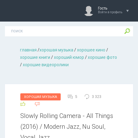
Гость
Войти в профиль
главная
/
хорошая музыкa
/
хорошее кино
/
хорошие книги
/
хороший юмор
/
хорошие фото
/
хорошие видеоролики
5
3 323
ХОРОШАЯ МУЗЫКА
Slowly Rolling Camera - All Things
(2016) / Modern Jazz, Nu Soul,
Vocal Jazz