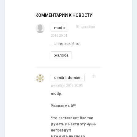
КОММЕНТАРИИ К НОВОСТИ
31 декабря
modp
2016 20:01
... спам какой-то
жалоба
31
dimitrii.demien
декабря 2016 20:05
modp
,
Уважаемый!!!
Что заставляет Вас так
думать и нести эту
чушь
неправду?!
Нажмите на слово