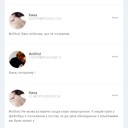
.
.
.
Кина
9 СЕНТЯБРЯ 2024 21:04
AnShot, Вже побачив, що ти потрапив
.
.
.
AnShot
1 СЕНТЯБРЯ 2024 08:13
Кина, потрапив.!
.
.
.
Кина
31 АВГУСТА 2024 23:24
AnShot, Не можу вставити сюди нове запрошення. У нашій групі у
фейсбуці є посилання у постах, та де купа обкладинок з альбомами
які були залиті у