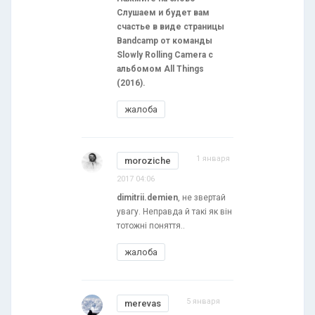
Слушаем и будет вам
счастье в виде страницы
Bandcamp от команды
Slowly Rolling Camera с
альбомом All Things
(2016).
жалоба
1 января
moroziche
2017 04:06
dimitrii.demien
, не звертай
увагу. Неправда й такі як він
тотожні поняття..
жалоба
5 января
merevas