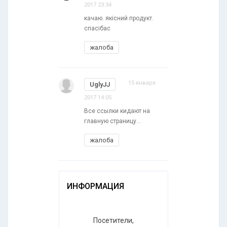
2017 23:34
качаю. якісний продукт.
спасібас
жалоба
15 января
UglyJJ
2017 14:05
Все ссылки кидают на
главную страницу...
жалоба
ИНФОРМАЦИЯ
Посетители,