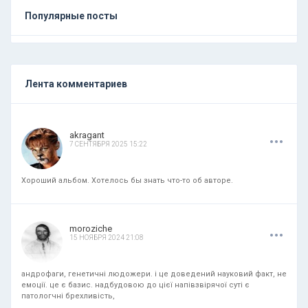
Популярные посты
Лента комментариев
.
.
.
akragant
7 СЕНТЯБРЯ 2025 15:22
Хороший альбом. Хотелось бы знать что-то об авторе.
.
.
.
moroziche
15 НОЯБРЯ 2024 21:08
андрофаги, генетичні людожери. і це доведений науковий факт, не
емоції. це є базис. надбудовою до цієї напівзвірячої суті є
патологчні брехливість,