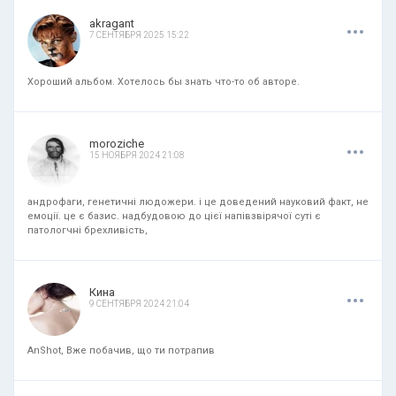
.
.
.
akragant
7 СЕНТЯБРЯ 2025 15:22
Хороший альбом. Хотелось бы знать что-то об авторе.
.
.
.
moroziche
15 НОЯБРЯ 2024 21:08
андрофаги, генетичні людожери. і це доведений науковий факт, не
емоції. це є базис. надбудовою до цієї напівзвірячої суті є
патологчні брехливість,
.
.
.
Кина
9 СЕНТЯБРЯ 2024 21:04
AnShot, Вже побачив, що ти потрапив