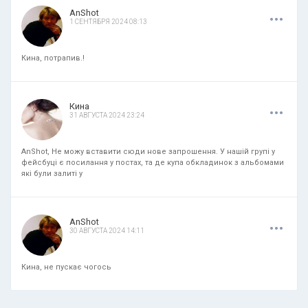
.
.
.
AnShot
1 СЕНТЯБРЯ 2024 08:13
Кина, потрапив.!
.
.
.
Кина
31 АВГУСТА 2024 23:24
AnShot, Не можу вставити сюди нове запрошення. У нашій групі у
фейсбуці є посилання у постах, та де купа обкладинок з альбомами
які були залиті у
.
.
.
AnShot
30 АВГУСТА 2024 14:11
Кина, не пускає чогось