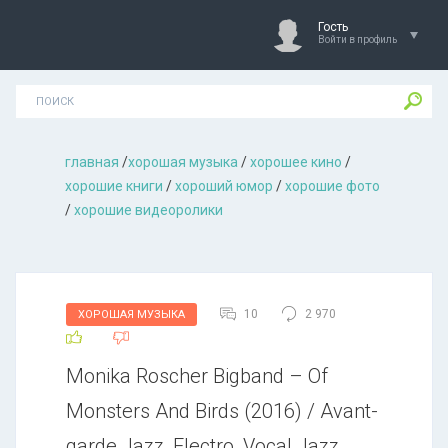
Гость
Войти в профиль
главная
/
хорошая музыкa
/
хорошее кино
/
хорошие книги
/
хороший юмор
/
хорошие фото
/
хорошие видеоролики
10
2 970
ХОРОШАЯ МУЗЫКА
Monika Roscher Bigband – Of
Monsters And Birds (2016) / Avant-
garde Jazz, Electro, Vocal Jazz,