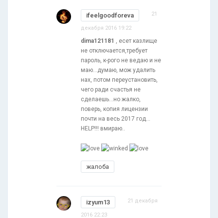
21
ifeelgoodforeva
декабря 2016 19:22
dima121181
, есет казлище
не отключается,требует
пароль, к-рого не ведаю и не
маю...думаю, мож удалить
нах, потом переустановить,
чего ради счастья не
сделаешь...но жалко,
поверь, копия лицензии
почти на весь 2017 год...
HELP!!! вмираю..
жалоба
21 декабря
izyum13
2016 22:23