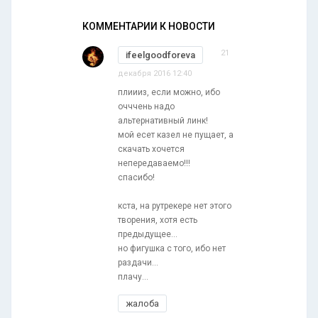
КОММЕНТАРИИ К НОВОСТИ
21
ifeelgoodforeva
декабря 2016 12:40
плиииз, если можно, ибо
очччень надо
альтернативный линк!
мой есет казел не пущает, а
скачать хочется
непередаваемо!!!
спасибо!
кста, на рутрекере нет этого
творения, хотя есть
предыдущее...
но фигушка с того, ибо нет
раздачи...
плачу...
жалоба