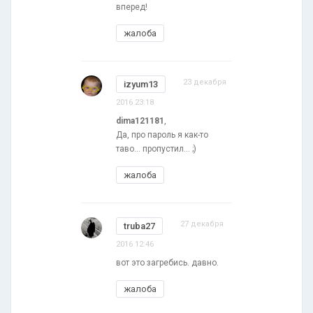
вперед!
жалоба
23 декабря
izyum13
2016 23:18
dima121181
,
Да, про пароль я как-то
таво... пропустил... ;)
жалоба
27 декабря
truba27
2016 12:46
вот это загребись. давно.
жалоба