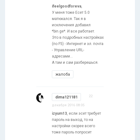
ifeelgoodforeva
,
У меня тоже Есет 5.0
матюкался. Так я в
исключения добавил
*bin.ge*. И все работает.
Это в подробных настройках
(по F5) - Интернет и эл. почта
- Управление URL-
адресами...
А там и сам разберешься.
жалоба
22
dima121181
декабря 2016 08:05
izyum13
, если эсет требует
пароль на выход, то на
настройки скорее всего
тоже пароль попросит