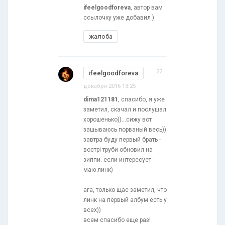
ifeelgoodforeva
, автор вам
ссылочку уже добавил )
жалоба
22
ifeelgoodforeva
декабря 2016 13:25
dima121181
, спасибо, я уже
заметил, скачал и послушал
хорошенько))...сижу вот
зашываюсь порваный весь))
завтра буду первый брать -
вострі труби обновил на
зиппи. если интересует -
маю линк)
ага, только щас заметил, что
линк на первый албум есть у
всех))
всем спасибо еще раз!