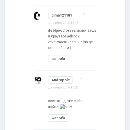
21
dima121181
декабря 2016 12:45
ifeelgoodforeva
, включаешь
в браузере adblock,
отключаешь eset и с bin.ge
нет проблем )
жалоба
21
Andropolit
декабря 2016 15:33
костык... дюже файні...
шейкы
жалоба