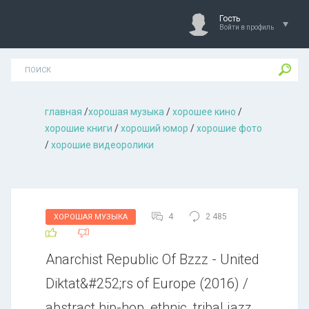
Гость
Войти в профиль
главная
/
хорошая музыкa
/
хорошее кино
/
хорошие книги
/
хороший юмор
/
хорошие фото
/
хорошие видеоролики
4
2 485
ХОРОШАЯ МУЗЫКА
Аnаrсhist Rеpublic Оf Вzzz - Unitеd
Diktаt&#252;rs of Europe (2016) /
abstract hip-hop, ethnic, tribal jazz,