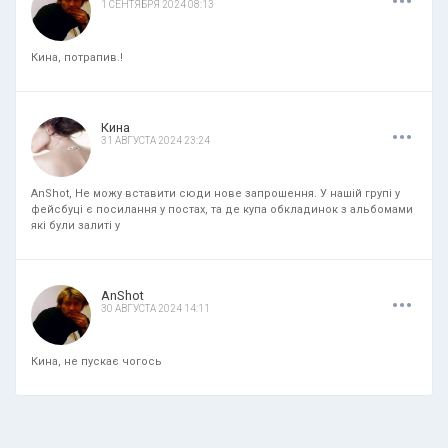
1 СЕНТЯБРЯ 2024 08:13
Кина, потрапив.!
.
.
.
Кина
31 АВГУСТА 2024 23:24
AnShot, Не можу вставити сюди нове запрошення. У нашій групі у
фейсбуці є посилання у постах, та де купа обкладинок з альбомами
які були залиті у
.
.
.
AnShot
30 АВГУСТА 2024 14:11
Кина, не пускає чогось