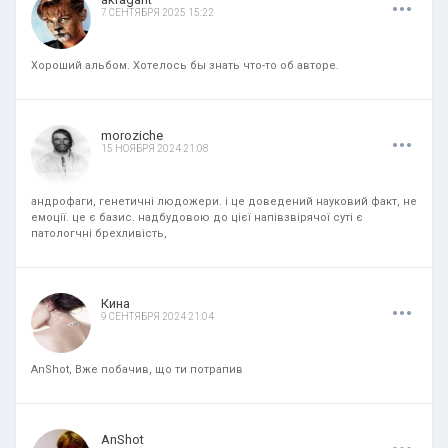
7 СЕНТЯБРЯ 2025 15:22
Хороший альбом. Хотелось бы знать что-то об авторе.
.
.
.
moroziche
15 НОЯБРЯ 2024 21:08
андрофаги, генетичні людожери. і це доведений науковий факт, не
емоції. це є базис. надбудовою до цієї напівзвірячої суті є
патологчні брехливість,
.
.
.
Кина
9 СЕНТЯБРЯ 2024 21:04
AnShot, Вже побачив, що ти потрапив
.
.
.
AnShot