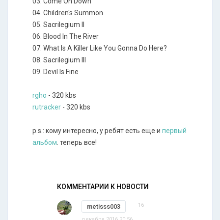
03. Come On Down
04. Children's Summon
05. Sacrilegium II
06. Blood In The River
07. What Is A Killer Like You Gonna Do Here?
08. Sacrilegium III
09. Devil Is Fine
rgho
- 320 kbs
rutracker
- 320 kbs
p.s.: кому интересно, у ребят есть еще и
первый
альбом
. теперь все!
КОММЕНТАРИИ К НОВОСТИ
16
metisss003
декабря 2016 20:56