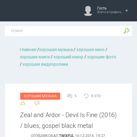
Гость
Войти в профиль
главная
/
хорошая музыкa
/
хорошее кино
/
хорошие книги
/
хороший юмор
/
хорошие фото
/
хорошие видеоролики
6
8 070
ХОРОШАЯ МУЗЫКА
Zeal and Ardor - Devil Is Fine (2016)
/ blues, gospel black metal
ОПУБЛИКОВАЛ
TWIXFUL
16-12-2016, 19:27