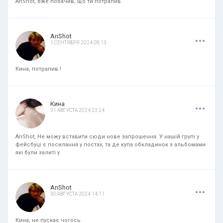
AnShot, Вже побачив, що ти потрапив
.
.
.
AnShot
1 СЕНТЯБРЯ 2024 08:13
Кина, потрапив.!
.
.
.
Кина
31 АВГУСТА 2024 23:24
AnShot, Не можу вставити сюди нове запрошення. У нашій групі у
фейсбуці є посилання у постах, та де купа обкладинок з альбомами
які були залиті у
.
.
.
AnShot
30 АВГУСТА 2024 14:11
Кина, не пускає чогось