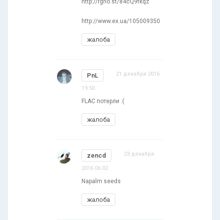
http://rgho.st/84cQ9fkqz
http://www.ex.ua/105009350
жалоба
21 декабря 2016
PnL
19:50
FLAC потерли :(
жалоба
23 декабря
zencd
2016 06:02
Napalm seeds
жалоба