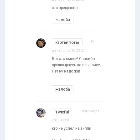
это прекрасно!
жалоба
16
ктотычтоты
декабря 2016 23:23
Вот это смесь! Спасибо,
прошвырнусь по ссылочке.
Нет ну надо жи!
жалоба
18 декабря
Twixful
2016 13:20
кто не успел на зиппи