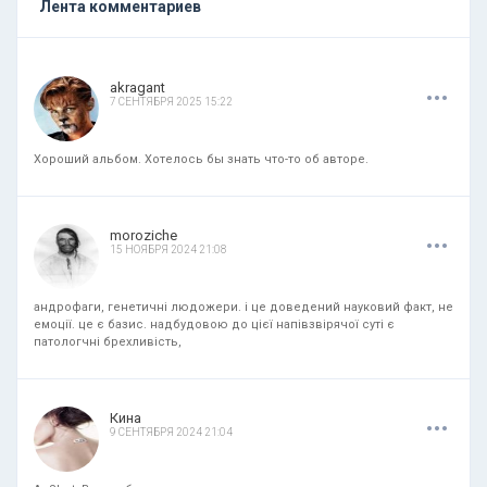
Лента комментариев
.
.
.
akragant
7 СЕНТЯБРЯ 2025 15:22
Хороший альбом. Хотелось бы знать что-то об авторе.
.
.
.
moroziche
15 НОЯБРЯ 2024 21:08
андрофаги, генетичні людожери. і це доведений науковий факт, не
емоції. це є базис. надбудовою до цієї напівзвірячої суті є
патологчні брехливість,
.
.
.
Кина
9 СЕНТЯБРЯ 2024 21:04