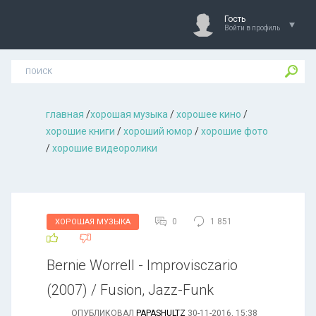
Гость
Войти в профиль
главная
/
хорошая музыкa
/
хорошее кино
/
хорошие книги
/
хороший юмор
/
хорошие фото
/
хорошие видеоролики
0
1 851
ХОРОШАЯ МУЗЫКА
Bernie Worrell - Improvisczario
(2007) / Fusion, Jazz-Funk
ОПУБЛИКОВАЛ
PAPASHULTZ
30-11-2016, 15:38