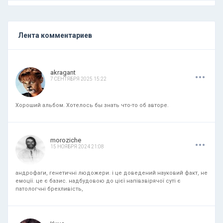
Лента комментариев
.
.
.
akragant
7 СЕНТЯБРЯ 2025 15:22
Хороший альбом. Хотелось бы знать что-то об авторе.
.
.
.
moroziche
15 НОЯБРЯ 2024 21:08
андрофаги, генетичні людожери. і це доведений науковий факт, не
емоції. це є базис. надбудовою до цієї напівзвірячої суті є
патологчні брехливість,