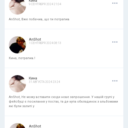
.
.
.
Кина
9 СЕНТЯБРЯ 2024 21:04
AnShot, Вже побачив, що ти потрапив
.
.
.
AnShot
1 СЕНТЯБРЯ 2024 08:13
Кина, потрапив.!
.
.
.
Кина
31 АВГУСТА 2024 23:24
AnShot, Не можу вставити сюди нове запрошення. У нашій групі у
фейсбуці є посилання у постах, та де купа обкладинок з альбомами
які були залиті у
.
.
.
AnShot