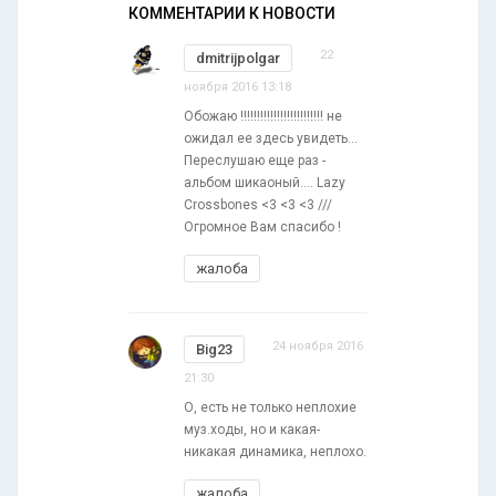
КОММЕНТАРИИ К НОВОСТИ
22
dmitrijpolgar
ноября 2016 13:18
Обожаю !!!!!!!!!!!!!!!!!!!!!!!!! не
ожидал ее здесь увидеть...
Переслушаю еще раз -
альбом шикаоный.... Lazy
Crossbones <3 <3 <3 ///
Огромное Вам спасибо !
жалоба
24 ноября 2016
Big23
21:30
О, есть не только неплохие
муз.ходы, но и какая-
никакая динамика, неплохо.
жалоба