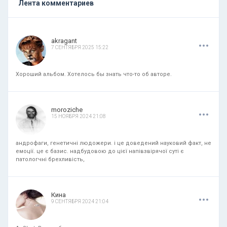
Лента комментариев
.
.
.
akragant
7 СЕНТЯБРЯ 2025 15:22
Хороший альбом. Хотелось бы знать что-то об авторе.
.
.
.
moroziche
15 НОЯБРЯ 2024 21:08
андрофаги, генетичні людожери. і це доведений науковий факт, не
емоції. це є базис. надбудовою до цієї напівзвірячої суті є
патологчні брехливість,
.
.
.
Кина
9 СЕНТЯБРЯ 2024 21:04