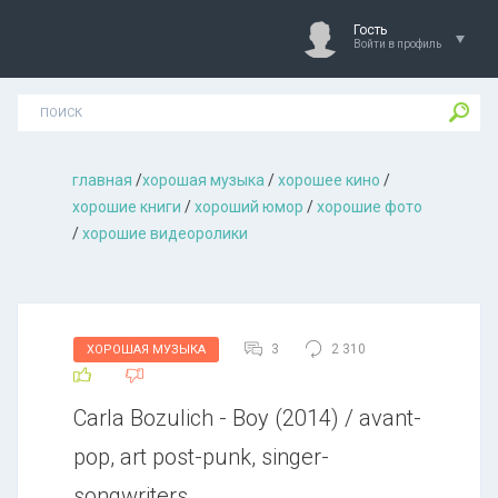
Гость
Войти в профиль
главная
/
хорошая музыкa
/
хорошее кино
/
хорошие книги
/
хороший юмор
/
хорошие фото
/
хорошие видеоролики
3
2 310
ХОРОШАЯ МУЗЫКА
Carla Bozulich - Boy (2014) / avant-
pop, art post-punk, singer-
songwriters