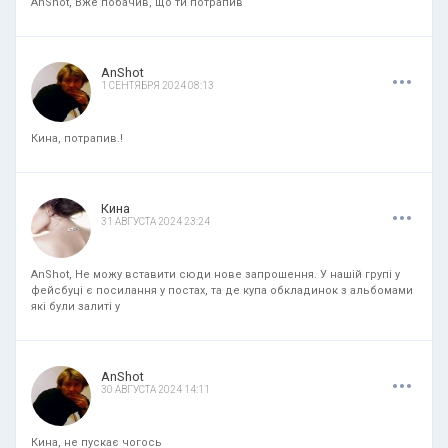
AnShot, Вже побачив, що ти потрапив
.
.
.
AnShot
1 СЕНТЯБРЯ 2024 08:13
Кина, потрапив.!
.
.
.
Кина
31 АВГУСТА 2024 23:24
AnShot, Не можу вставити сюди нове запрошення. У нашій групі у
фейсбуці є посилання у постах, та де купа обкладинок з альбомами
які були залиті у
.
.
.
AnShot
30 АВГУСТА 2024 14:11
Кина, не пускає чогось