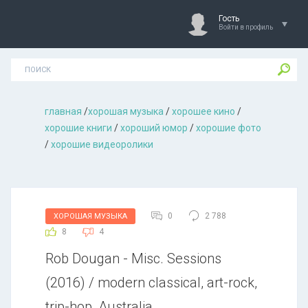
Гость
Войти в профиль
главная
/
хорошая музыкa
/
хорошее кино
/
хорошие книги
/
хороший юмор
/
хорошие фото
/
хорошие видеоролики
0
2 788
ХОРОШАЯ МУЗЫКА
8
4
Rob Dougan - Misc. Sessions
(2016) / modern classical, art-rock,
trip-hop, Australia