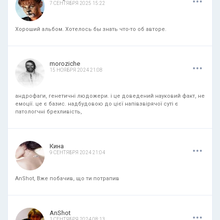
7 СЕНТЯБРЯ 2025 15:22
Хороший альбом. Хотелось бы знать что-то об авторе.
.
.
.
moroziche
15 НОЯБРЯ 2024 21:08
андрофаги, генетичні людожери. і це доведений науковий факт, не
емоції. це є базис. надбудовою до цієї напівзвірячої суті є
патологчні брехливість,
.
.
.
Кина
9 СЕНТЯБРЯ 2024 21:04
AnShot, Вже побачив, що ти потрапив
.
.
.
AnShot
1 СЕНТЯБРЯ 2024 08:13