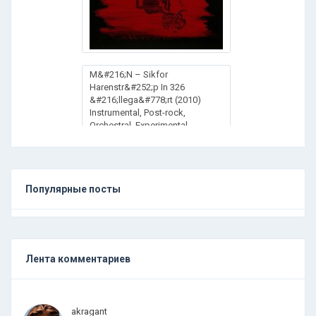
M&#216;N – Sikfor
Harenstr&#252;p In 326
&#216;llega&#778;rt (2010)
Instrumental, Post-rock,
Orchestral, Experimental
Популярные посты
Лента комментариев
.
.
.
akragant