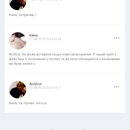
Кина, потрапив.!
.
.
.
Кина
31 АВГУСТА 2024 23:24
AnShot, Не можу вставити сюди нове запрошення. У нашій групі у
фейсбуці є посилання у постах, та де купа обкладинок з альбомами
які були залиті у
.
.
.
AnShot
30 АВГУСТА 2024 14:11
Кина, не пускає чогось