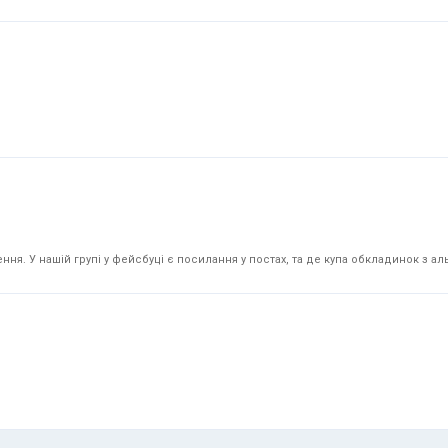
я. У нашій групі у фейсбуці є посилання у постах, та де купа обкладинок з аль