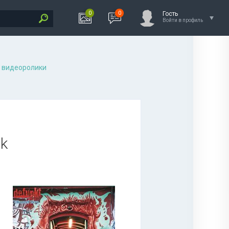
0
0
Гость
Войти в профиль
 видеоролики
nk