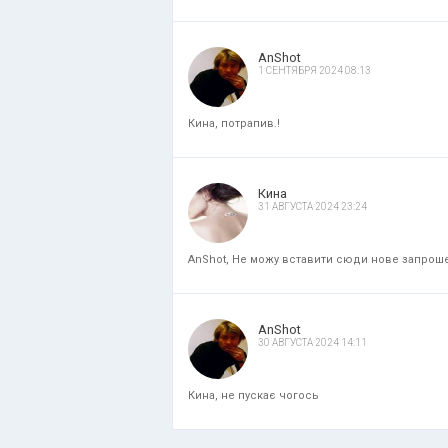
AnShot
1 СЕНТЯБРЯ 2024 08:13
Кина, потрапив.!
Кина
31 АВГУСТА 2024 23:24
AnShot, Не можу вставити сюди нове запрошенн
AnShot
30 АВГУСТА 2024 14:11
Кина, не пускає чогось