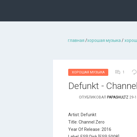
главная
/
хорошая музыкa
/
хорош
1
ХОРОШАЯ МУЗЫКА
Defunkt - Channel
ОПУБЛИКОВАЛ
PAPASHULTZ
29-1
Artist: Defunkt
Title: Channel Zero
Year Of Release: 2016
Label: ESP Disk [ESP 5008]