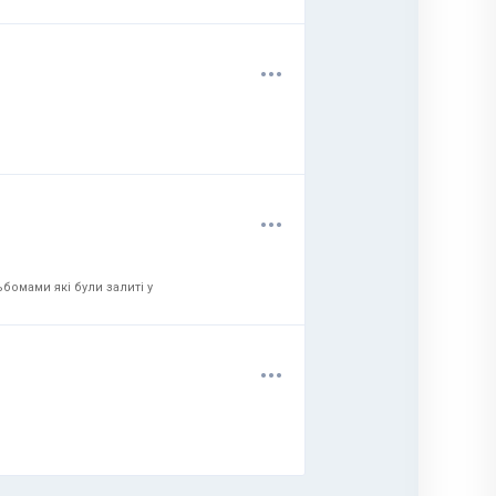
.
.
.
.
.
.
бомами які були залиті у
.
.
.