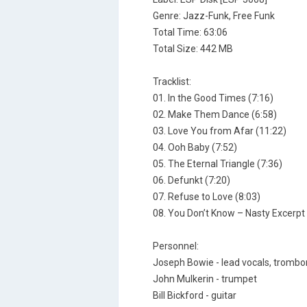
Genre: Jazz-Funk, Free Funk
Total Time: 63:06
Total Size: 442 MB
Tracklist:
01. In the Good Times (7:16)
02. Make Them Dance (6:58)
03. Love You from Afar (11:22)
04. Ooh Baby (7:52)
05. The Eternal Triangle (7:36)
06. Defunkt (7:20)
07. Refuse to Love (8:03)
08. You Don’t Know – Nasty Excerpt 
Personnel:
Joseph Bowie - lead vocals, trombo
John Mulkerin - trumpet
Bill Bickford - guitar