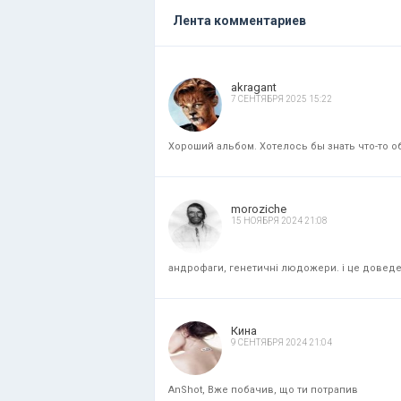
Лента комментариев
akragant
7 СЕНТЯБРЯ 2025 15:22
Хороший альбом. Хотелось бы знать что-то об
moroziche
15 НОЯБРЯ 2024 21:08
андрофаги, генетичні людожери. і це доведени
Кина
9 СЕНТЯБРЯ 2024 21:04
AnShot, Вже побачив, що ти потрапив