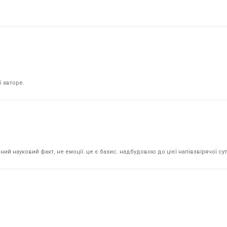
 авторе.
й науковий факт, не емоції. це є базис. надбудовою до цієї напівзвірячої суті