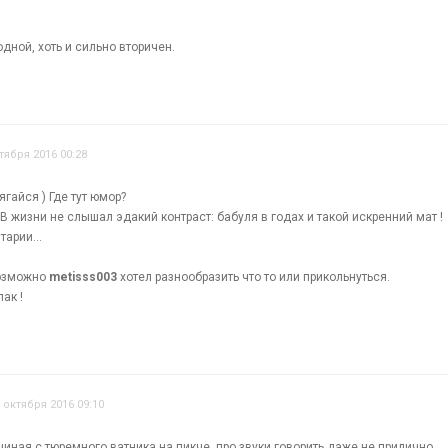
одной, хоть и сильно вторичен.
тября 2016 00:28
рягайся ) Где тут юмор?
 жизни не слышал эдакий контраст: бабуля в годах и такой искренний мат !
тарии...
возможно
metisss003
хотел разнообразить что то или прикольнуться.
лак !
 октября 2016 09:10
чиная с тюремного ватника на пикче..про звуки говорить даже не прилично..