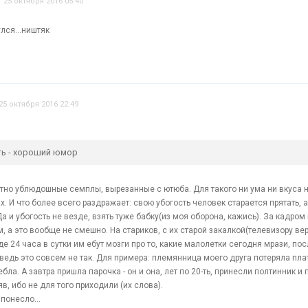
25 октября 2016 05:40
улся...ништяк
25 октября 2016 22:49
ать - хороший юмор
ютно ублюдошные семплы, вырезанные с ютюба. Для такого ни ума ни вкуса н
х. И что более всего раздражает: свою убогость человек старается прятать, а
Да и убогость не везде, взять туже бабку(из моя оборона, кажись). За кадром
 а это вообще не смешно. На стариков, с их старой закалкой(телевизору ве
де 24 часа в сутки им ебут мозги про то, какие малолетки сегодня мрази, пос
 ведь это совсем не так. Для примера: племянница моего друга потеряла плате
ла. А завтра пришла парочка - он и она, лет по 20-ть, принесли полтинник и 
в, ибо не для того приходили (их слова).
 понесло...