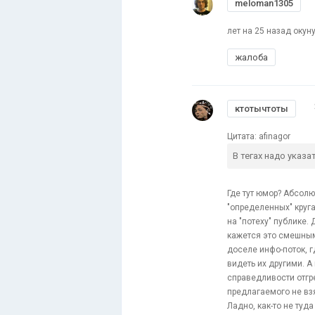
meloman1305
лет на 25 назад окун
жалоба
ктотычтоты
Цитата: afinagor
В тегах надо указ
Где тут юмор? Абсол
"определенных" круга
на "потеху" публике. 
кажется это смешным,
доселе инфо-поток, г
видеть их другими. А
справедливости отгреб
предлагаемого не взя
Ладно, как-то не туда