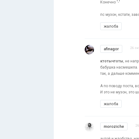
Конечно "-"
пс музон, кстати, зав
жалоба
26 ок
afinagor
ктотычтоты
, не нап
бабушка насмешила. В
так, а дальше коммен
А по поводу поста, 
И это не музон, это ш
жалоба
26
moroziche
ацтой и жлобство, на