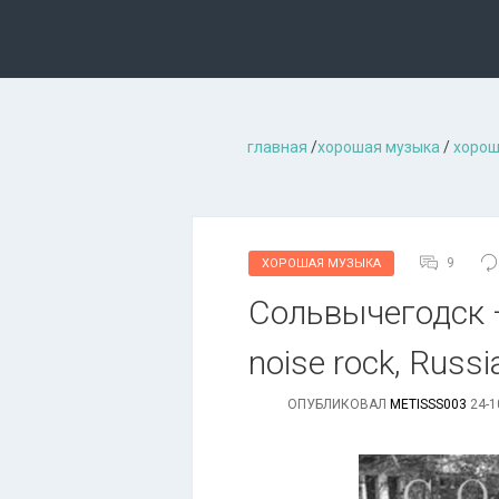
главная
/
хорошая музыкa
/
хорош
9
ХОРОШАЯ МУЗЫКА
Сольвычегодск —
noise rock, Russi
ОПУБЛИКОВАЛ
METISSS003
24-1