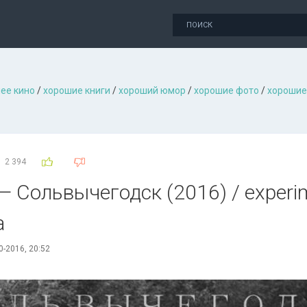
ее кино
/
хорошие книги
/
хороший юмор
/
хорошие фото
/
хорошие
2 394
 Сольвычегодск (2016) / experime
a
0-2016, 20:52