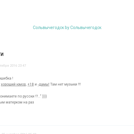
Сольвычегодск by Сольвычегодск
ТИ
тября 2016 23:47
ошибка !
-
хороший юмор
,
+18
и
-дамы!
Там нет музыки !!!
нимаете по русски !?..." ))))
ым матерком на раз