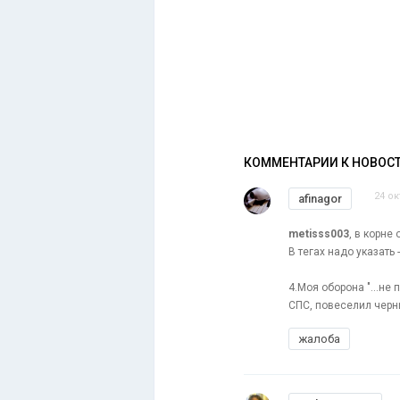
КОММЕНТАРИИ К НОВОС
24 ок
afinagor
metisss003
, в корне 
В тегах надо указать 
4.Моя оборона "...не по
СПС, повеселил черн
жалоба