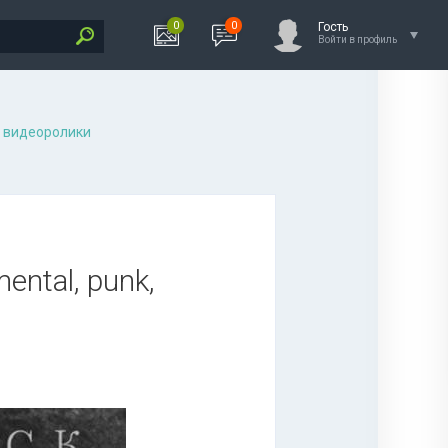
0
0
Гость
Войти в профиль
 видеоролики
ntal, punk,