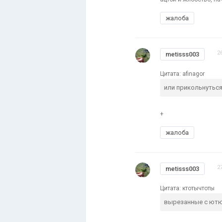
жалоба
2
metisss003
Цитата: afinagor
или прикольнуться
+
жалоба
2
metisss003
Цитата: ктотычтоты
вырезанные с ютю