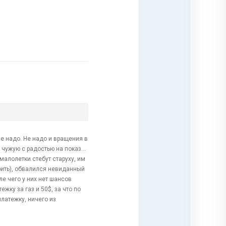
е надо. Не надо и вращения в
 чужую с радостью на показ...
 малолетки стебут старуху, им
рить), обвалился невиданный
ле чего у них нет шансов
жку за газ и 50$, за что по
платежку, ничего из