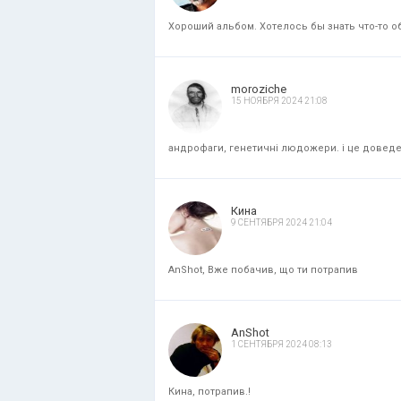
Хороший альбом. Хотелось бы знать что-то об
moroziche
15 НОЯБРЯ 2024 21:08
андрофаги, генетичні людожери. і це доведени
Кина
9 СЕНТЯБРЯ 2024 21:04
AnShot, Вже побачив, що ти потрапив
AnShot
1 СЕНТЯБРЯ 2024 08:13
Кина, потрапив.!