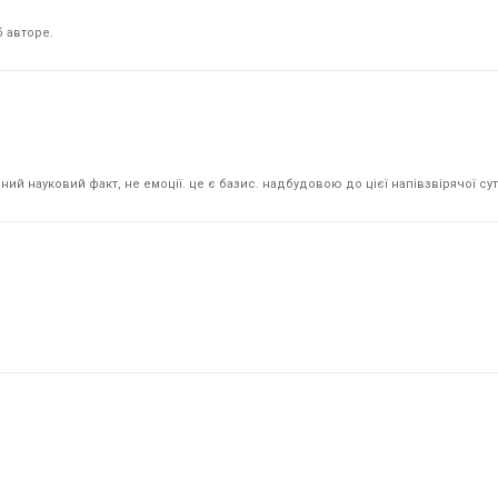
 авторе.
й науковий факт, не емоції. це є базис. надбудовою до цієї напівзвірячої суті