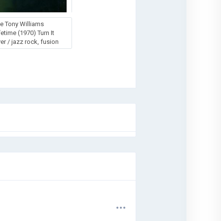
e Tony Williams
fetime (1970) Turn It
er / jazz rock, fusion
.
.
.