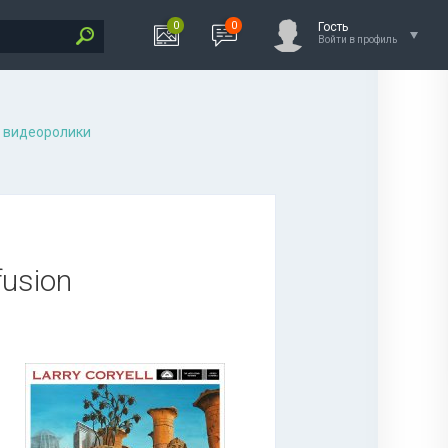
0
0
Гость
Войти в профиль
 видеоролики
fusion