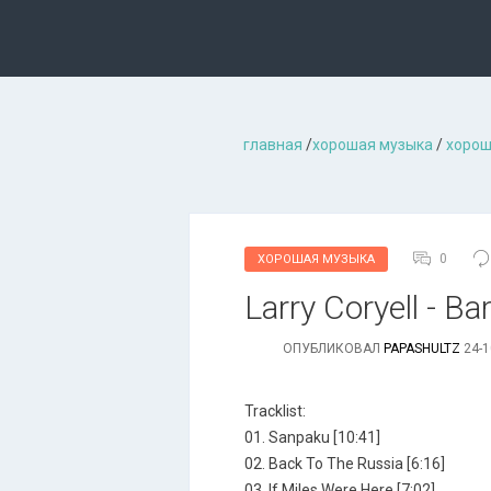
главная
/
хорошая музыкa
/
хорош
0
ХОРОШАЯ МУЗЫКА
Larry Coryell - B
ОПУБЛИКОВАЛ
PAPASHULTZ
24-1
Tracklist:
01. Sanpaku [10:41]
02. Back To The Russia [6:16]
03. If Miles Were Here [7:02]