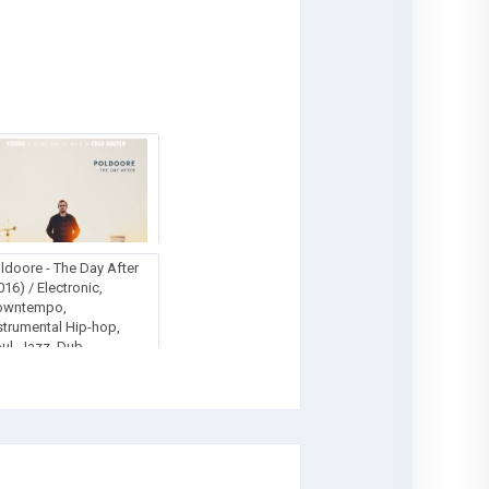
ldoore - The Day After
016) / Electronic,
owntempo,
strumental Hip-hop,
ul, Jazz, Dub