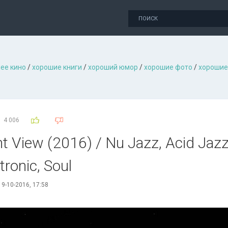
ее кино
/
хорошие книги
/
хороший юмор
/
хорошие фото
/
хорошие
4 006
nt View (2016) / Nu Jazz, Acid Jazz
ronic, Soul
9-10-2016, 17:58