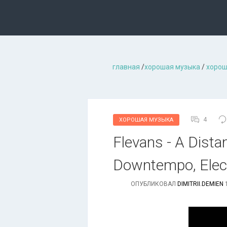
главная
/
хорошая музыкa
/
хорош
4
ХОРОШАЯ МУЗЫКА
Flevans - A Dista
Downtempo, Elect
ОПУБЛИКОВАЛ
DIMITRII.DEMIEN
1