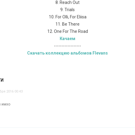
8. Reach Out
9. Trials
10. For Olli, For Eliisa
11. Be There
12. One For The Road
Качаем
------------------
Скачать коллекцию альбомов Flevans
ТИ
бря 2016 00:43
и имхо