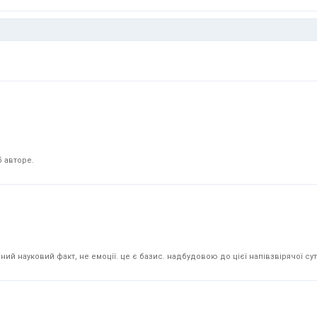
 авторе.
й науковий факт, не емоції. це є базис. надбудовою до цієї напівзвірячої суті