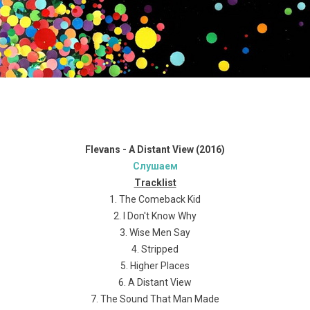
Flevans - A Distant View (2016)
Слушаем
Tracklist
1. The Comeback Kid
2. I Don't Know Why
3. Wise Men Say
4. Stripped
5. Higher Places
6. A Distant View
7. The Sound That Man Made