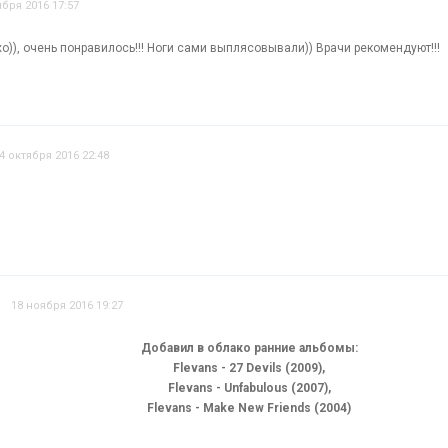
ября 2016 17:57
о)), очень понравилось!!! Ноги сами выплясовывали)) Врачи рекомендуют!!!
4 октября 2016 22:48
18 ноября 2016 19:27
Добавил в облако ранние альбомы:
Flevans - 27 Devils (2009),
Flevans - Unfabulous (2007),
Flevans - Make New Friends (2004)