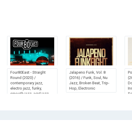
Fоur80Еаst - Strаight
Jalapeno Funk, Vol. 8
Po
Rоund (2020) /
(2016) / Funk, Soul, Nu
(2
contemporary jazz,
Jazz, Broken Beat, Trip-
D
electro jazz, funky,
Hop, Electronic
In
smooth jazz, acid jazz,
So
soul, Canada