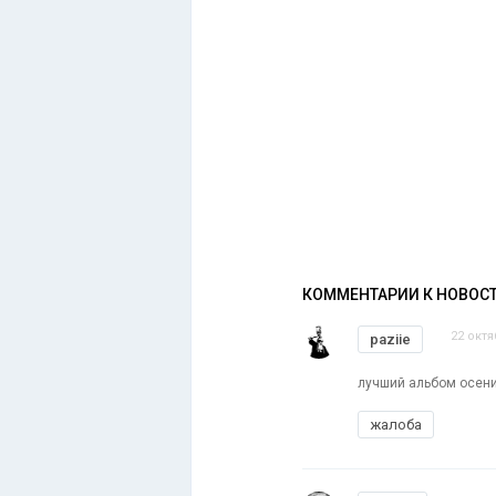
КОММЕНТАРИИ К НОВОС
22 октя
paziie
лучший альбом осен
жалоба