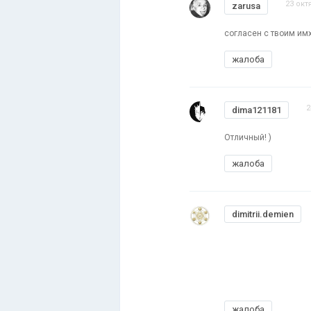
23 окт
zarusa
согласен с твоим имх
жалоба
2
dima121181
Отличный! )
жалоба
dimitrii.demien
жалоба