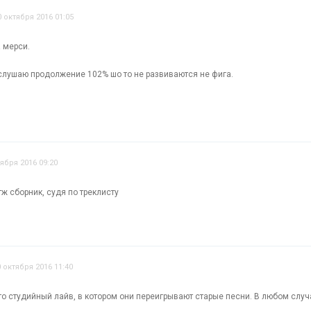
0 октября 2016 01:05
 мерси.
слушаю продолжение 102% шо то не развиваются не фига.
тября 2016 09:20
этж сборник, судя по треклисту
0 октября 2016 11:40
то студийный лайв, в котором они переигрывают старые песни. В любом случа