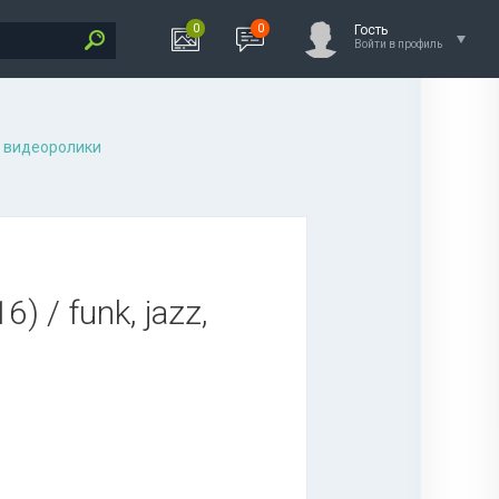
0
0
Гость
Войти в профиль
 видеоролики
) / funk, jazz,