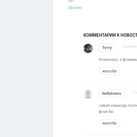
bin
oboom
КОММЕНТАРИИ К НОВОС
9 октябр
Terry
Клевенько, а флаекец
жалоба
9 
hellstones
самая команда послед
флак бы
жалоба