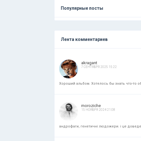
Популярные посты
Лента комментариев
akragant
7 СЕНТЯБРЯ 2025 15:22
Хороший альбом. Хотелось бы знать что-то об
moroziche
15 НОЯБРЯ 2024 21:08
андрофаги, генетичні людожери. і це доведени