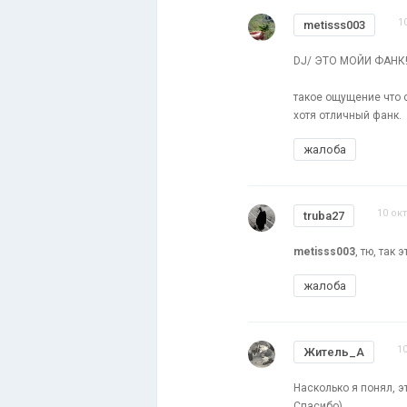
1
metisss003
DJ/ ЭТО МОЙИ ФАНК!
такое ощущение что 
хотя отличный фанк.
жалоба
10 ок
truba27
metisss003
, тю, так 
жалоба
1
Житель_А
Насколько я понял, э
Спасибо)