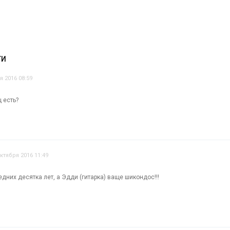
ТИ
я 2016 08:59
 есть?
октября 2016 11:49
них десятка лет, а Эдди (гитарка) ваще шикондос!!!