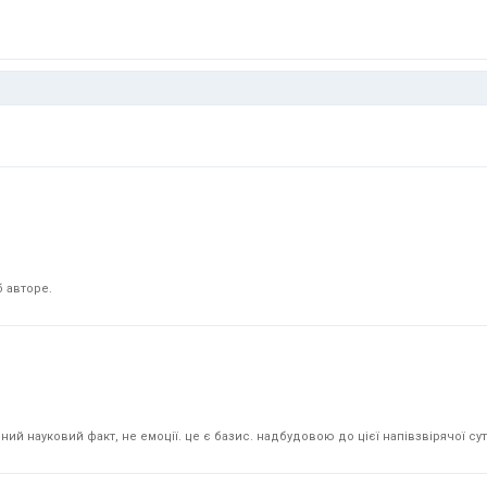
 авторе.
й науковий факт, не емоції. це є базис. надбудовою до цієї напівзвірячої суті