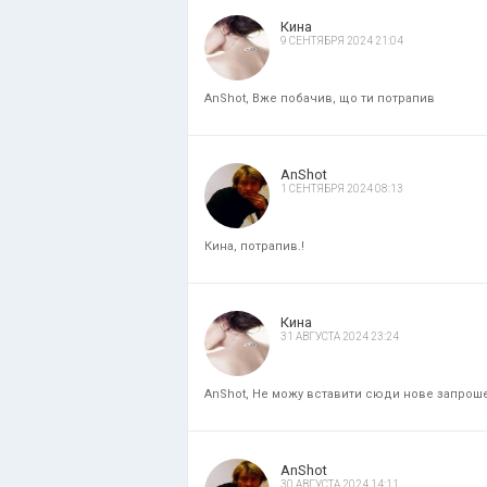
Кина
9 СЕНТЯБРЯ 2024 21:04
AnShot, Вже побачив, що ти потрапив
AnShot
1 СЕНТЯБРЯ 2024 08:13
Кина, потрапив.!
Кина
31 АВГУСТА 2024 23:24
AnShot, Не можу вставити сюди нове запрошенн
AnShot
30 АВГУСТА 2024 14:11