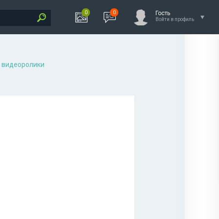
0
0
Гость
Войти в профиль
 видеоролики