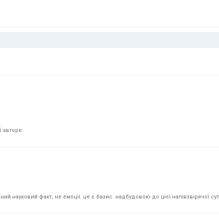
 авторе.
й науковий факт, не емоції. це є базис. надбудовою до цієї напівзвірячої суті