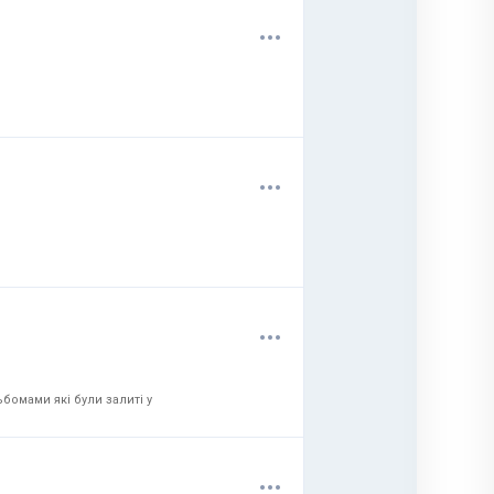
.
.
.
.
.
.
.
.
.
бомами які були залиті у
.
.
.