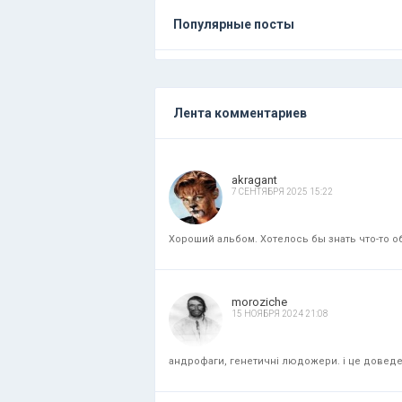
Популярные посты
Лента комментариев
akragant
7 СЕНТЯБРЯ 2025 15:22
Хороший альбом. Хотелось бы знать что-то об
moroziche
15 НОЯБРЯ 2024 21:08
андрофаги, генетичні людожери. і це доведени