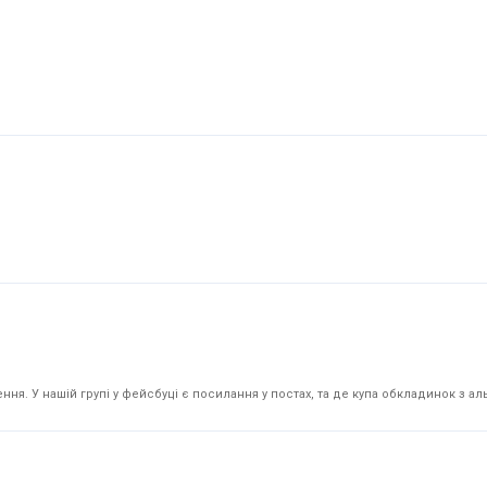
я. У нашій групі у фейсбуці є посилання у постах, та де купа обкладинок з аль