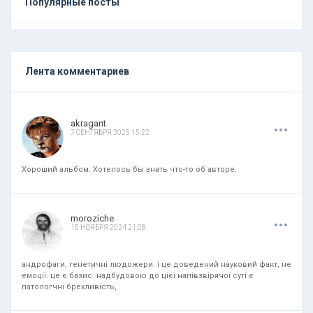
Популярные посты
Лента комментариев
.
.
.
akragant
7 СЕНТЯБРЯ 2025 15:22
Хороший альбом. Хотелось бы знать что-то об авторе.
.
.
.
moroziche
15 НОЯБРЯ 2024 21:08
андрофаги, генетичні людожери. і це доведений науковий факт, не
емоції. це є базис. надбудовою до цієї напівзвірячої суті є
патологчні брехливість,