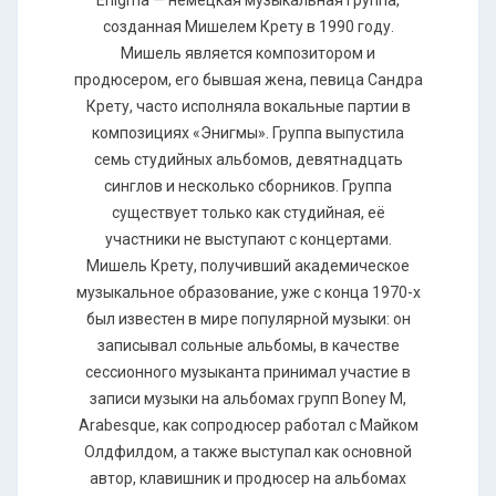
Еnigmа — немецкая музыкальная группа,
созданная Мишелем Крету в 1990 году.
Мишель является композитором и
продюсером, его бывшая жена, певица Сандра
Крету, часто исполняла вокальные партии в
композициях «Энигмы». Группа выпустила
семь студийных альбомов, девятнадцать
синглов и несколько сборников. Группа
существует только как студийная, её
участники не выступают с концертами.
Мишель Крету, получивший академическое
музыкальное образование, уже с конца 1970-х
был известен в мире популярной музыки: он
записывал сольные альбомы, в качестве
сессионного музыканта принимал участие в
записи музыки на альбомах групп Воnеу М,
Аrаbеsquе, как сопродюсер работал с Майком
Олдфилдом, а также выступал как основной
автор, клавишник и продюсер на альбомах