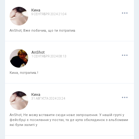
.
.
.
Кина
9 СЕНТЯБРЯ 2024 21:04
AnShot, Вже побачив, що ти потрапив
.
.
.
AnShot
1 СЕНТЯБРЯ 2024 08:13
Кина, потрапив.!
.
.
.
Кина
31 АВГУСТА 2024 23:24
AnShot, Не можу вставити сюди нове запрошення. У нашій групі у
фейсбуці є посилання у постах, та де купа обкладинок з альбомами
які були залиті у