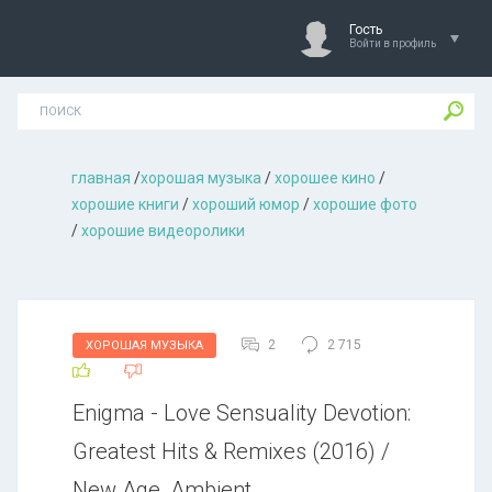
Гость
Войти в профиль
главная
/
хорошая музыкa
/
хорошее кино
/
хорошие книги
/
хороший юмор
/
хорошие фото
/
хорошие видеоролики
2
2 715
ХОРОШАЯ МУЗЫКА
Enigma - Love Sensuality Devotion:
Greatest Hits & Remixes (2016) /
New Age, Ambient