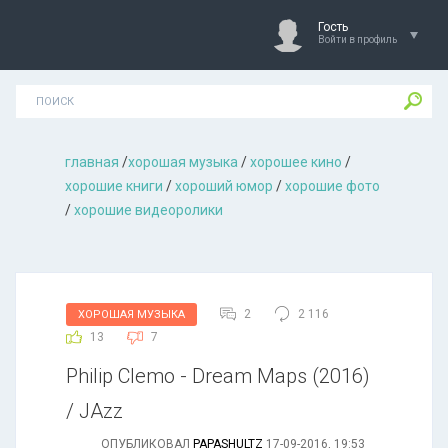
Гость
Войти в профиль
главная
/
хорошая музыкa
/
хорошее кино
/
хорошие книги
/
хороший юмор
/
хорошие фото
/
хорошие видеоролики
2
2 116
ХОРОШАЯ МУЗЫКА
13
7
Philip Clemo - Dream Maps (2016)
/ JAzz
ОПУБЛИКОВАЛ
PAPASHULTZ
17-09-2016, 19:53