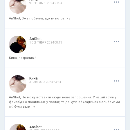
9 СЕНТЯБРЯ 2024 21:04
AnShot, Вже побачив, що ти потрапив
.
.
.
AnShot
1 СЕНТЯБРЯ 2024 08:13
Кина, потрапив.!
.
.
.
Кина
31 АВГУСТА 2024 23:24
AnShot, Не можу вставити сюди нове запрошення. У нашій групі у
фейсбуці є посилання у постах, та де купа обкладинок з альбомами
які були залиті у
.
.
.
AnShot