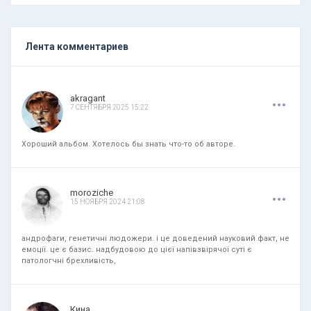
Лента комментариев
.
.
.
akragant
7 СЕНТЯБРЯ 2025 15:22
Хороший альбом. Хотелось бы знать что-то об авторе.
.
.
.
moroziche
15 НОЯБРЯ 2024 21:08
андрофаги, генетичні людожери. і це доведений науковий факт, не
емоції. це є базис. надбудовою до цієї напівзвірячої суті є
патологчні брехливість,
.
.
.
Кина