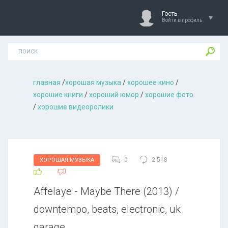
Гость
Войти в профиль
главная
/
хорошая музыкa
/
хорошее кино
/
хорошие книги
/
хороший юмор
/
хорошие фото
/
хорошие видеоролики
0
2 518
ХОРОШАЯ МУЗЫКА
Affelaye - Maybe There (2013) /
downtempo, beats, electronic, uk
garage