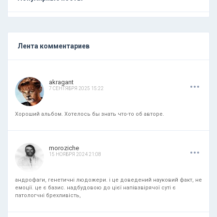
Лента комментариев
.
.
.
akragant
7 СЕНТЯБРЯ 2025 15:22
Хороший альбом. Хотелось бы знать что-то об авторе.
.
.
.
moroziche
15 НОЯБРЯ 2024 21:08
андрофаги, генетичні людожери. і це доведений науковий факт, не
емоції. це є базис. надбудовою до цієї напівзвірячої суті є
патологчні брехливість,