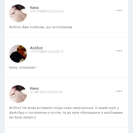
.
.
.
Кина
9 СЕНТЯБРЯ 2024 21:04
AnShot, Вже побачив, що ти потрапив
.
.
.
AnShot
1 СЕНТЯБРЯ 2024 08:13
Кина, потрапив.!
.
.
.
Кина
31 АВГУСТА 2024 23:24
AnShot, Не можу вставити сюди нове запрошення. У нашій групі у
фейсбуці є посилання у постах, та де купа обкладинок з альбомами
які були залиті у