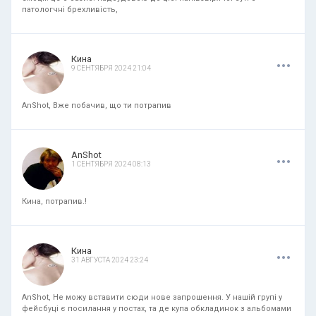
патологчні брехливість,
.
.
.
Кина
9 СЕНТЯБРЯ 2024 21:04
AnShot, Вже побачив, що ти потрапив
.
.
.
AnShot
1 СЕНТЯБРЯ 2024 08:13
Кина, потрапив.!
.
.
.
Кина
31 АВГУСТА 2024 23:24
AnShot, Не можу вставити сюди нове запрошення. У нашій групі у
фейсбуці є посилання у постах, та де купа обкладинок з альбомами