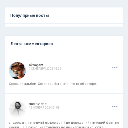
Популярные посты
Лента комментариев
.
.
.
akragant
7 СЕНТЯБРЯ 2025 15:22
Хороший альбом. Хотелось бы знать что-то об авторе.
.
.
.
moroziche
15 НОЯБРЯ 2024 21:08
андрофаги, генетичні людожери. і це доведений науковий факт, не
емоції. це є базис. надбудовою до цієї напівзвірячої суті є