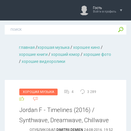
Гость
Войти в профиль
главная
/
хорошая музыкa
/
хорошее кино
/
хорошие книги
/
хороший юмор
/
хорошие фото
/
хорошие видеоролики
4
3 289
ХОРОШАЯ МУЗЫКА
Jordan F - Timelines (2016) /
Synthwave, Dreamwave, Chillwave
ОПУБЛИКОВАЛ
DIMITRII.DEMIEN
24-08-2016, 19:52