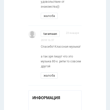
удовольствие от
знакомства))
жалоба
23 января
taramaan
2018 16:37
Спасибо! Классная музыка!
а так зря пишут что это
музыка 80-х. ритм то совсем
другой
жалоба
ИНФОРМАЦИЯ