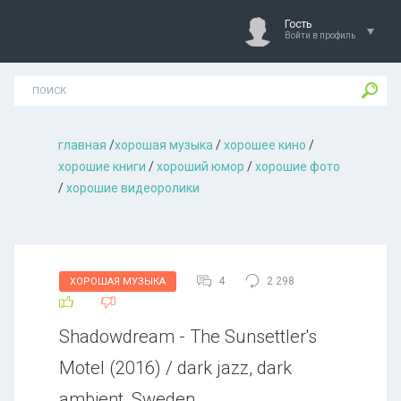
Гость
Войти в профиль
главная
/
хорошая музыкa
/
хорошее кино
/
хорошие книги
/
хороший юмор
/
хорошие фото
/
хорошие видеоролики
4
2 298
ХОРОШАЯ МУЗЫКА
Shadowdream - The Sunsettler's
Motel (2016) / dark jazz, dark
ambient, Sweden