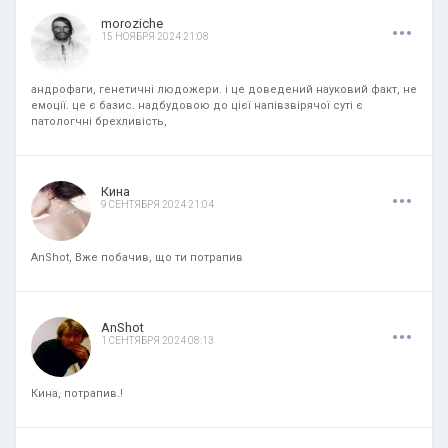
.
.
.
moroziche
15 НОЯБРЯ 2024 21:08
андрофаги, генетичні людожери. і це доведений науковий факт, не
емоції. це є базис. надбудовою до цієї напівзвірячої суті є
патологчні брехливість,
.
.
.
Кина
9 СЕНТЯБРЯ 2024 21:04
AnShot, Вже побачив, що ти потрапив
.
.
.
AnShot
1 СЕНТЯБРЯ 2024 08:13
Кина, потрапив.!