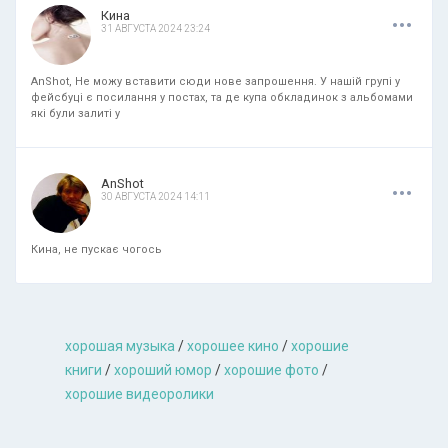
.
.
.
Кина
31 АВГУСТА 2024 23:24
AnShot, Не можу вставити сюди нове запрошення. У нашій групі у
фейсбуці є посилання у постах, та де купа обкладинок з альбомами
які були залиті у
.
.
.
AnShot
30 АВГУСТА 2024 14:11
Кина, не пускає чогось
хорошая музыкa
/
хорошее кино
/
хорошие
книги
/
хороший юмор
/
хорошие фото
/
хорошие видеоролики