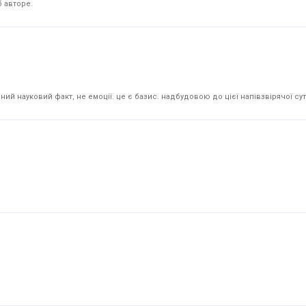
 авторе.
й науковий факт, не емоції. це є базис. надбудовою до цієї напівзвірячої суті