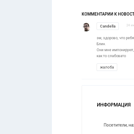
КОММЕНТАРИИ К НОВОС
24 и
Candella
эм, здорово, что реб
Блин.
Они мне импонируют,
как то слабовато
жалоба
ИНФОРМАЦИЯ
Посетители, н