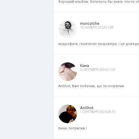
Хороший альбом. Хотелось бы знать что-то об
moroziche
15 НОЯБРЯ 2024 21:08
андрофаги, генетичні людожери. і це доведени
Кина
9 СЕНТЯБРЯ 2024 21:04
AnShot, Вже побачив, що ти потрапив
AnShot
1 СЕНТЯБРЯ 2024 08:13
Кина, потрапив.!