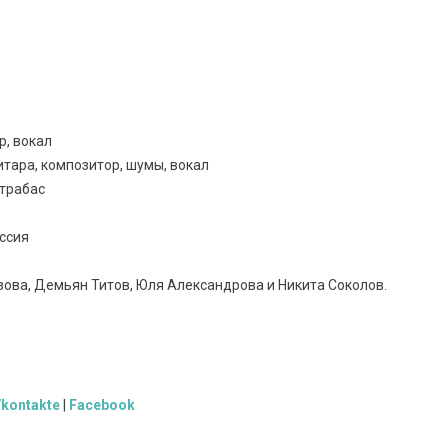
р, вокал
итара, композитор, шумы, вокал
нтрабас
ссия
зова, Демьян Титов, Юля Александрова и Никита Соколов.
kontakte
|
Facebook