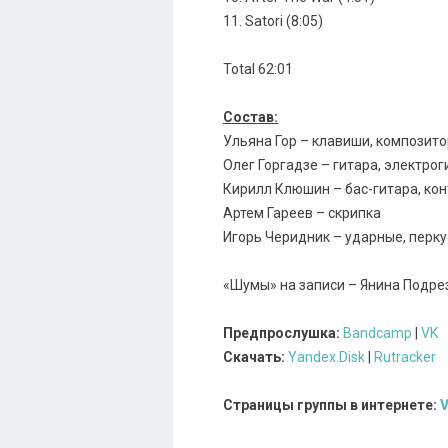
11. Satori (8:05)
Total 62:01
Состав:
Ульяна Гор – клавиши, композито
Олег Горгадзе – гитара, электрог
Кирилл Клюшин – бас-гитара, ко
Артем Гареев – скрипка
Игорь Черидник – ударные, перку
«Шумы» на записи – Янина Подре
Предпрослушка:
Bandcamp
|
VK
Скачать:
Yandex.Disk
|
Rutracker
Страницы группы в интернете:
V