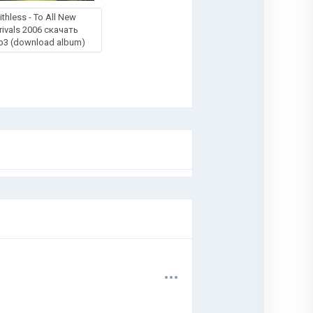
ithless - To All New
rivals 2006 скачать
p3 (download album)
.
.
.