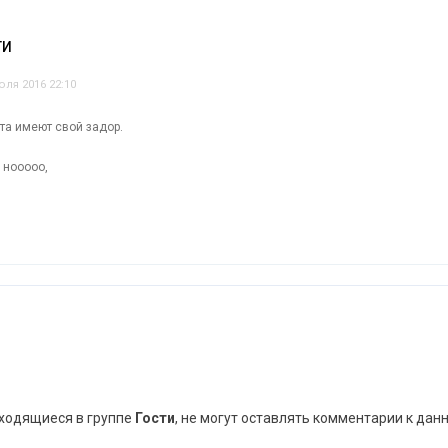
ТИ
юля 2016 22:10
ята имеют свой задор.
 нооооо,
аходящиеся в группе
Гости
, не могут оставлять комментарии к дан