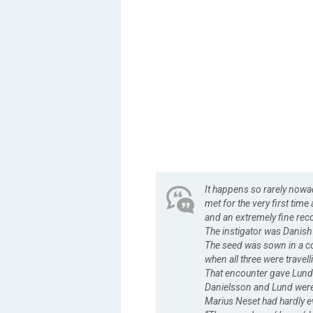
It happens so rarely nowa
met for the very first time
and an extremely fine recor
The instigator was Danis
The seed was sown in a c
when all three were travel
That encounter gave Lund t
Danielsson and Lund were 
Marius Neset had hardly ev