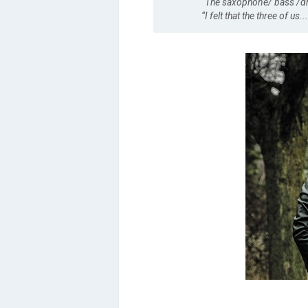
“The saxophone/ bass /dr
“I felt that the three of us...