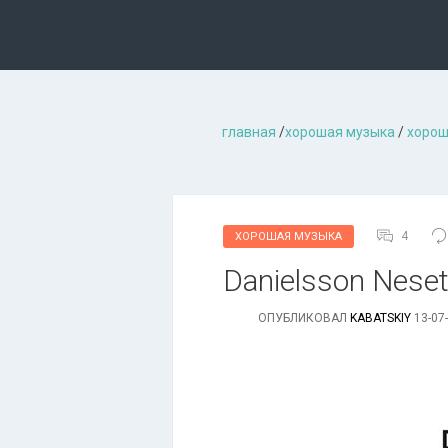
главная
/
хорошая музыкa
/
хорош
4
ХОРОШАЯ МУЗЫКА
Danielsson Neset
ОПУБЛИКОВАЛ
KABATSKIY
13-07-