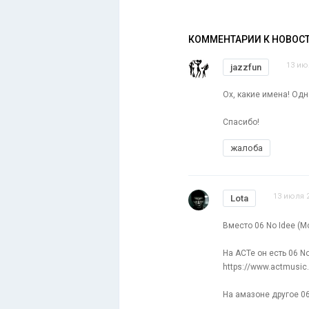
КОММЕНТАРИИ К НОВОС
13 ию
jazzfun
Ох, какие имена! Одн
Спасибо!
жалоба
13 июля 2
Lota
Вместо 06 No Idee (Mo
На АСТе он есть 06 No
https://www.actmusic
На амазоне другое 06