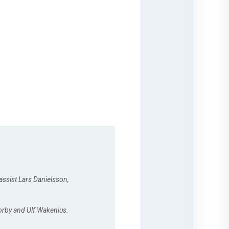
ssist Lars Danielsson,
Norby and Ulf Wakenius.