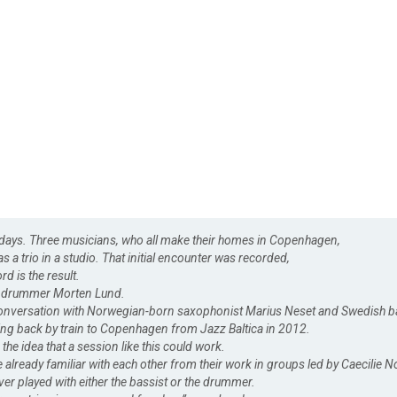
days. Three musicians, who all make their homes in Copenhagen,
 as a trio in a studio. That initial encounter was recorded,
d is the result.
h drummer Morten Lund.
onversation with Norwegian-born saxophonist Marius Neset and Swedish ba
ling back by train to Copenhagen from Jazz Baltica in 2012.
he idea that a session like this could work.
already familiar with each other from their work in groups led by Caecilie 
er played with either the bassist or the drummer.