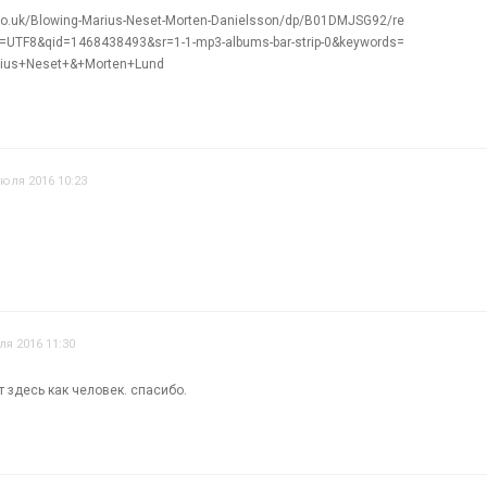
o.uk/Blowing-Marius-Neset-Morten-Danielsson/dp/B01DMJSG92/re
=UTF8&qid=1468438493&sr=1-1-mp3-albums-bar-strip-0&keywords=
rius+Neset+&+Morten+Lund
июля 2016 10:23
ля 2016 11:30
т здесь как человек. спасибо.