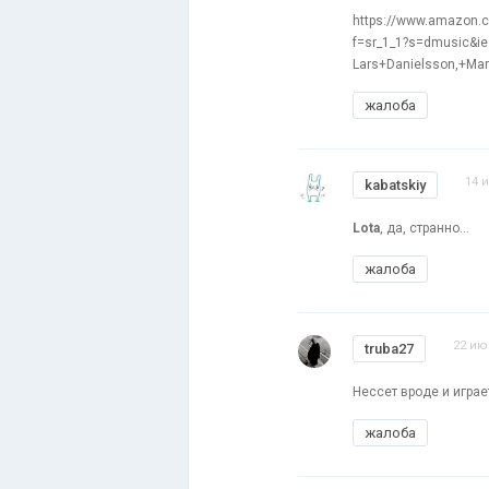
https://www.amazon.c
f=sr_1_1?s=dmusic&ie
Lars+Danielsson,+Ma
жалоба
14 
kabatskiy
Lota
, да, странно...
жалоба
22 ию
truba27
Нессет вроде и играе
жалоба