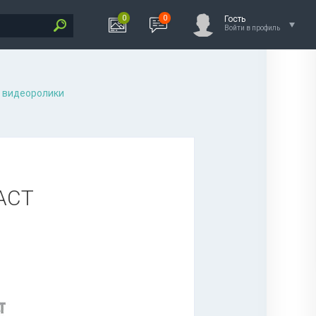
0
0
Гость
Войти в профиль
 видеоролики
 ACT