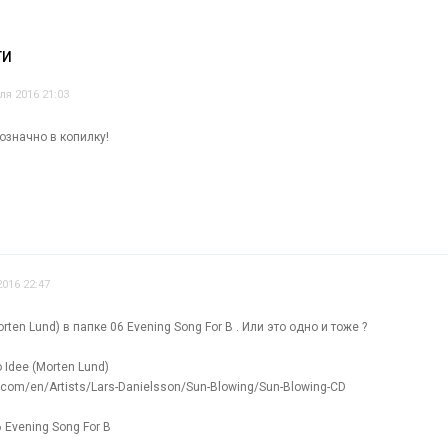
ТИ
ля 2016 21:03
означно в копилку!
016 22:47
rten Lund) в папке 06 Evening Song For B . Или это одно и тоже ?
 Idee (Morten Lund)
.com/en/Artists/Lars-Danielsson/Sun-Blowing/Sun-Blowing-CD
 Evening Song For B