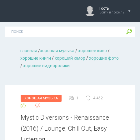
Гость
Войти в профиль
главная
/
хорошая музыкa
/
хорошее кино
/
хорошие книги
/
хороший юмор
/
хорошие фото
/
хорошие видеоролики
1
4 452
ХОРОШАЯ МУЗЫКА
Mystic Diversions - Renaissance
(2016) / Lounge, Chill Out, Easy
Listening