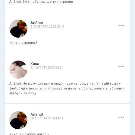
AnShot, Вже побачив, що ти потрапив
.
.
.
AnShot
1 СЕНТЯБРЯ 2024 08:13
Кина, потрапив.!
.
.
.
Кина
31 АВГУСТА 2024 23:24
AnShot, Не можу вставити сюди нове запрошення. У нашій групі у
фейсбуці є посилання у постах, та де купа обкладинок з альбомами
які були залиті у
.
.
.
AnShot
30 АВГУСТА 2024 14:11
Кина, не пускає чогось