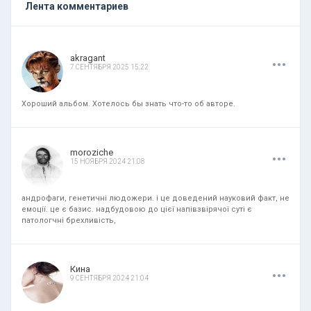
Лента комментариев
.
.
.
akragant
7 СЕНТЯБРЯ 2025 15:22
Хороший альбом. Хотелось бы знать что-то об авторе.
.
.
.
moroziche
15 НОЯБРЯ 2024 21:08
андрофаги, генетичні людожери. і це доведений науковий факт, не
емоції. це є базис. надбудовою до цієї напівзвірячої суті є
патологчні брехливість,
.
.
.
Кина
9 СЕНТЯБРЯ 2024 21:04