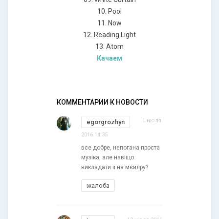
10. Pool
11. Now
12. Reading Light
13. Atom
Качаем
КОММЕНТАРИИ К НОВОСТИ
1 июля
egorgrozhyn
2016 14:35
все добре, непогана проста
музіка, але навіщо
викладати її на мєйлру?
жалоба