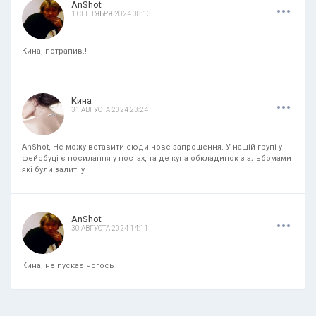
.
.
.
AnShot
1 СЕНТЯБРЯ 2024 08:13
Кина, потрапив.!
.
.
.
Кина
31 АВГУСТА 2024 23:24
AnShot, Не можу вставити сюди нове запрошення. У нашій групі у
фейсбуці є посилання у постах, та де купа обкладинок з альбомами
які були залиті у
.
.
.
AnShot
30 АВГУСТА 2024 14:11
Кина, не пускає чогось