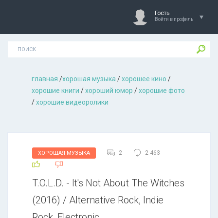
Гость
Войти в профиль
главная
/
хорошая музыкa
/
хорошее кино
/
хорошие книги
/
хороший юмор
/
хорошие фото
/
хорошие видеоролики
2
2 463
ХОРОШАЯ МУЗЫКА
T.O.L.D. - It's Not About The Witches
(2016) / Alternative Rock, Indie
Rock, Electronic