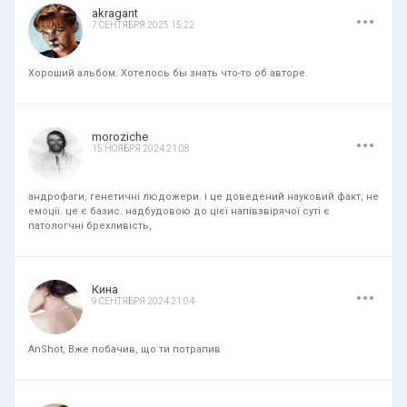
.
.
.
akragant
7 СЕНТЯБРЯ 2025 15:22
Хороший альбом. Хотелось бы знать что-то об авторе.
.
.
.
moroziche
15 НОЯБРЯ 2024 21:08
андрофаги, генетичні людожери. і це доведений науковий факт, не
емоції. це є базис. надбудовою до цієї напівзвірячої суті є
патологчні брехливість,
.
.
.
Кина
9 СЕНТЯБРЯ 2024 21:04
AnShot, Вже побачив, що ти потрапив