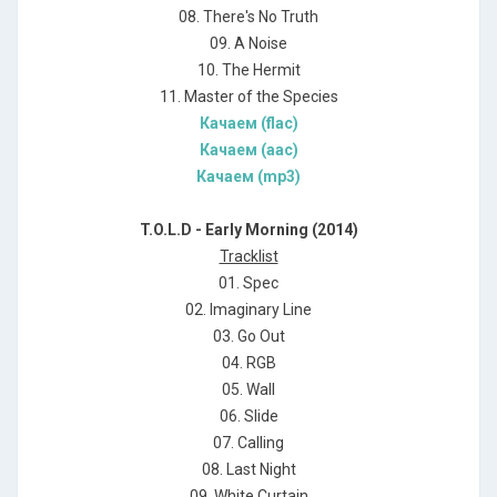
08. There's No Truth
09. A Noise
10. The Hermit
11. Master of the Species
Качаем (flac)
Качаем (aac)
Качаем (mp3)
T.O.L.D - Early Morning (2014)
Tracklist
01. Spec
02. Imaginary Line
03. Go Out
04. RGB
05. Wall
06. Slide
07. Calling
08. Last Night
09. White Curtain