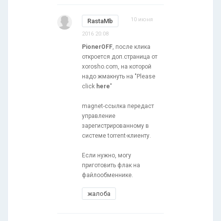
10 июня
RastaMb
2016 20:08
PionerOFF
, после клика
откроется доп.страница от
xorosho.com, на которой
надо жмакнуть на "Please
click
here
"
magnet-ссылка передаст
управление
зарегистрированному в
системе torrent-клиенту.
Если нужно, могу
приготовить флак на
файлообменнике.
жалоба