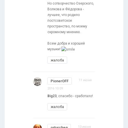
Но сотворчество Озерского,
Волкова и Фёдорова -
лучшее, что родило
постсоветское
пространство, по моему
скромному мнению.
Всем добра и хорошей
музыки!
жалоба
11 июня
PionerOFF
2016 10:09
Big23
, спасибо - сработало!
жалоба
13 июня
orturcheg