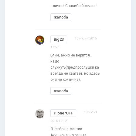
.тлично! Спасибо большое!
жалоба
10 июня 2016
Big23
17:57
Блин, ажно не верится...
надо
слухнуть(предпрослушки ка
всегда не хватает, но здесь
она не критична).
жалоба
10 июня
PionerOFF
2016 19:12
Я кагбо не фантик
Аукцыона, но решыл