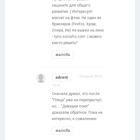
зацэнить для общего
развития :) Интересует
магнет на флак. Ни один из
бравзеров (Firefox, Хром,
Опера, Ие) Не вывел на линк
- тупо xorosho.com :( можно
как-то решить?
жалоба
10 июня 2016
advent
19:41
Сначала думал, что после
"Птица" уже не перепрыгнут,
но.... "Девушки поют"
доказали обратное. Пока не
интересно, к сожалению.
жалоба