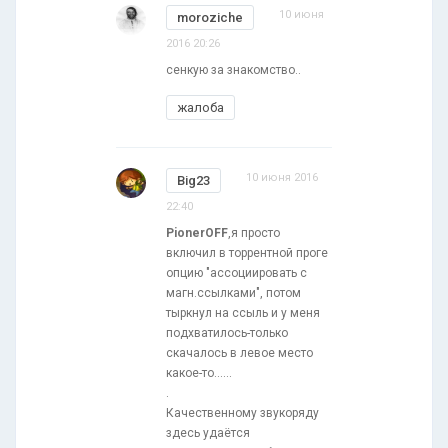
10 июня
moroziche
2016 20:26
сенкую за знакомство..
жалоба
10 июня 2016
Big23
22:40
PionerOFF
,я просто
включил в торрентной проге
опцию "ассоциировать с
магн.ссылками", потом
тыркнул на ссыль и у меня
подхватилось-только
скачалось в левое место
какое-то......
.
Качественному звукоряду
здесь удаётся