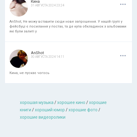
.
.
.
Кина
31 АВГУСТА 2024 23:24
AnShot, Не можу вставити сюди нове запрошення. У нашій групі у
фейсбуці є посилання у постах, та де купа обкладинок з альбомами
які були залиті у
.
.
.
AnShot
30 АВГУСТА 2024 14:11
Кина, не пускає чогось
хорошая музыкa
/
хорошее кино
/
хорошие
книги
/
хороший юмор
/
хорошие фото
/
хорошие видеоролики