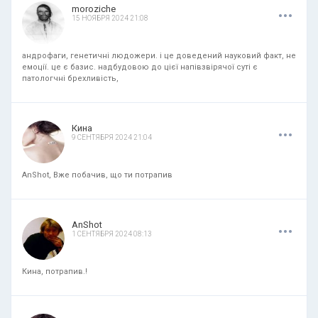
.
.
.
moroziche
15 НОЯБРЯ 2024 21:08
андрофаги, генетичні людожери. і це доведений науковий факт, не
емоції. це є базис. надбудовою до цієї напівзвірячої суті є
патологчні брехливість,
.
.
.
Кина
9 СЕНТЯБРЯ 2024 21:04
AnShot, Вже побачив, що ти потрапив
.
.
.
AnShot
1 СЕНТЯБРЯ 2024 08:13
Кина, потрапив.!