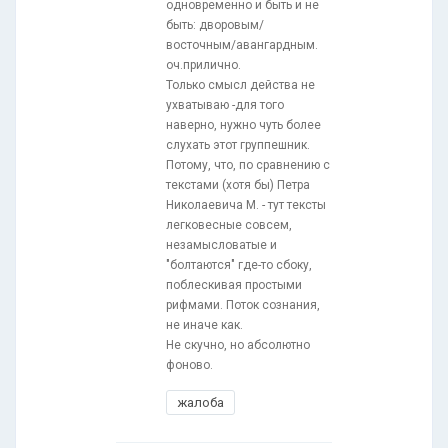
одновременно и быть и не
быть: дворовым/
восточным/авангардным.
оч.прилично.
Только смысл действа не
ухватываю -для того
наверно, нужно чуть более
слухать этот группешник.
Потому, что, по сравнению с
текстами (хотя бы) Петра
Николаевича М. - тут тексты
легковесные совсем,
незамысловатые и
"болтаются" где-то сбоку,
поблескивая простыми
рифмами. Поток сознания,
не иначе как.
Не скучно, но абсолютно
фоново.
жалоба