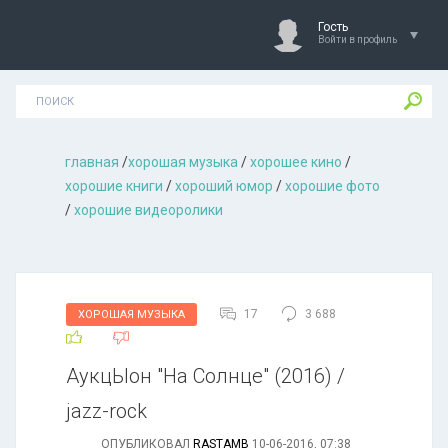
Гость
Войти в профиль
главная
/
хорошая музыкa
/
хорошее кино
/
хорошие книги
/
хороший юмор
/
хорошие фото
/
хорошие видеоролики
17
3 688
ХОРОШАЯ МУЗЫКА
АукцЫон "На Солнце" (2016) /
jazz-rock
ОПУБЛИКОВАЛ
RASTAMB
10-06-2016, 07:38