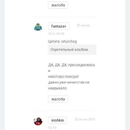
жалоба
20 июня
fantazer
2016 00:08
Цитата: orturcheg
Охуительный альбом.
ДА, ДА, ДА, присоединяюсь
и
неистово плюсую!
давно уже ничего так не
накрывало
жалоба
20 июня 2016
ivishkin
02:43