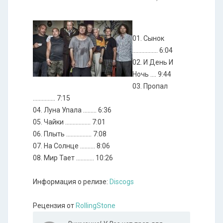
01. Сынок
................. 6:04
02. И День И
Ночь .... 9:44
03. Пропал
............... 7:15
04. Луна Упала ......... 6:36
05. Чайки ................. 7:01
06. Плыть ................. 7:08
07. На Солнце .......... 8:06
08. Мир Тает ............ 10:26
Информация о релизе:
Discogs
Рецензия от
RollingStone