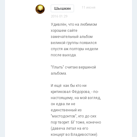
11 июня
Шышкин
2016 01:29
Удивлён, что на любимом
хорошем сайте
замечательный альбом
великой группы появился
спустя аж полторы недели
после выхода.
"Плыть" считаю вершиной
альбома.
И ещё: как бы кто ни
критиковал Фёдорова, - по-
настоящему, на мой взгляд,
он едва ли не
единственный из
"мастодонтов", кто до сих
пор творит. БГ тоже, конечно
(давеча летал на его
концерт во Владивостоке).