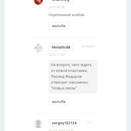
2016 00:38
Охуительный альбом.
жалоба
13 июня
Melanholik
2016 11:03
На вопрос, чего ждать
от новой пластинки,
Леонид Федоров
отвечает лаконично:
"Новых песен"
жалоба
14
sergey152124
июня 2016 13:26