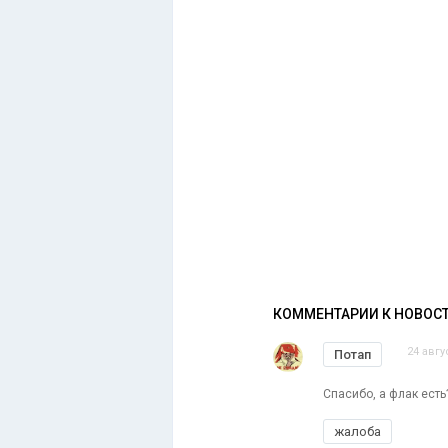
КОММЕНТАРИИ К НОВОС
24 авгу
Потап
Спасибо, а флак есть
жалоба