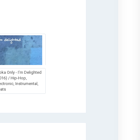
ka Only - I'm Delighted
016) / Hip-Hop,
ectronic, Instrumental,
ats