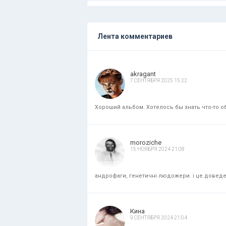
Лента комментариев
akragant
7 СЕНТЯБРЯ 2025 15:22
Хороший альбом. Хотелось бы знать что-то об
moroziche
15 НОЯБРЯ 2024 21:08
андрофаги, генетичні людожери. і це доведени
Кина
9 СЕНТЯБРЯ 2024 21:04