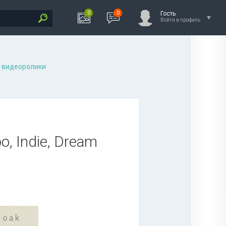
0
0
Гость
Войти в профиль
 видеоролики
o, Indie, Dream