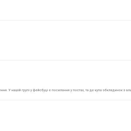
я. У нашій групі у фейсбуці є посилання у постах, та де купа обкладинок з аль