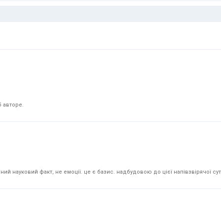
 авторе.
й науковий факт, не емоції. це є базис. надбудовою до цієї напівзвірячої суті