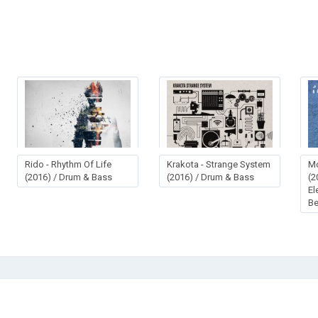
Rido - Rhythm Of Life
Krakota - Strange System
Mo
(2016) / Drum & Bass
(2016) / Drum & Bass
(2
El
Be