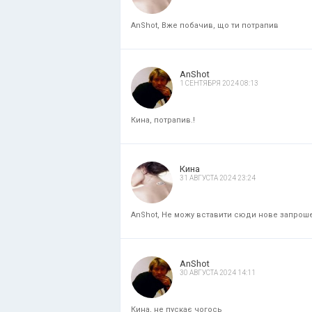
AnShot, Вже побачив, що ти потрапив
AnShot
1 СЕНТЯБРЯ 2024 08:13
Кина, потрапив.!
Кина
31 АВГУСТА 2024 23:24
AnShot, Не можу вставити сюди нове запрошенн
AnShot
30 АВГУСТА 2024 14:11
Кина, не пускає чогось