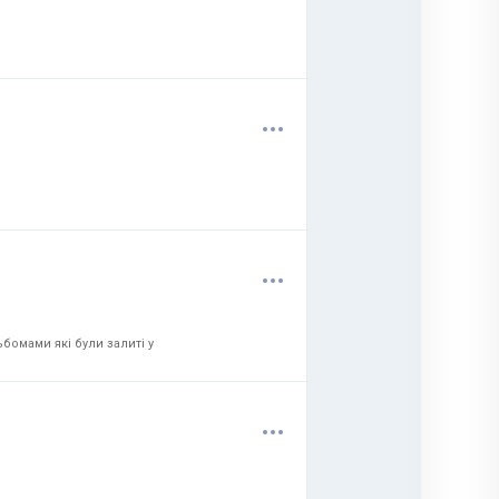
.
.
.
.
.
.
бомами які були залиті у
.
.
.