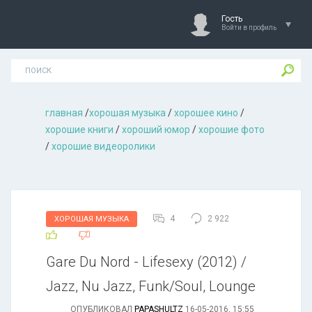
Гость
Войти в профиль
главная
/
хорошая музыкa
/
хорошее кино
/
хорошие книги
/
хороший юмор
/
хорошие фото
/
хорошие видеоролики
4
2 922
ХОРОШАЯ МУЗЫКА
Gare Du Nord - Lifesexy (2012) /
Jazz, Nu Jazz, Funk/Soul, Lounge
ОПУБЛИКОВАЛ
PAPASHULTZ
16-05-2016, 15:55