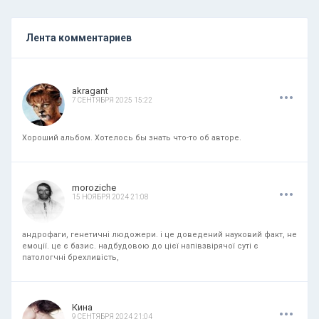
Лента комментариев
.
.
.
akragant
7 СЕНТЯБРЯ 2025 15:22
Хороший альбом. Хотелось бы знать что-то об авторе.
.
.
.
moroziche
15 НОЯБРЯ 2024 21:08
андрофаги, генетичні людожери. і це доведений науковий факт, не
емоції. це є базис. надбудовою до цієї напівзвірячої суті є
патологчні брехливість,
.
.
.
Кина
9 СЕНТЯБРЯ 2024 21:04