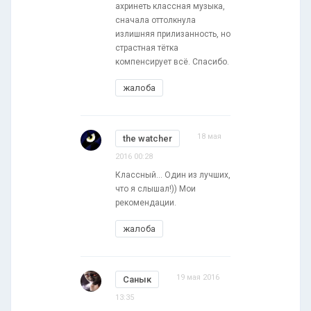
ахринеть классная музыка,
сначала оттолкнула
излишняя прилизанность, но
страстная тётка
компенсирует всё. Спасибо.
жалоба
18 мая
the watcher
2016 00:28
Классный... Один из лучших,
что я слышал!)) Мои
рекомендации.
жалоба
19 мая 2016
Санык
13:35