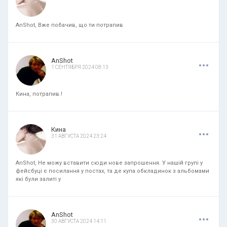
AnShot, Вже побачив, що ти потрапив
.
.
.
AnShot
1 СЕНТЯБРЯ 2024 08:13
Кина, потрапив.!
.
.
.
Кина
31 АВГУСТА 2024 23:24
AnShot, Не можу вставити сюди нове запрошення. У нашій групі у
фейсбуці є посилання у постах, та де купа обкладинок з альбомами
які були залиті у
.
.
.
AnShot
30 АВГУСТА 2024 14:11