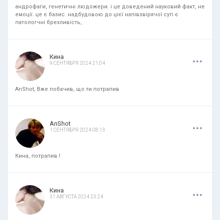
андрофаги, генетичні людожери. і це доведений науковий факт, не
емоції. це є базис. надбудовою до цієї напівзвірячої суті є
патологчні брехливість,
.
.
.
Кина
9 СЕНТЯБРЯ 2024 21:04
AnShot, Вже побачив, що ти потрапив
.
.
.
AnShot
1 СЕНТЯБРЯ 2024 08:13
Кина, потрапив.!
.
.
.
Кина
31 АВГУСТА 2024 23:24