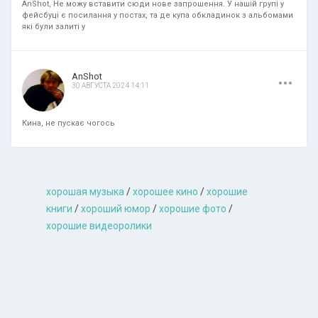
AnShot, Не можу вставити сюди нове запрошення. У нашій групі у
фейсбуці є посилання у постах, та де купа обкладинок з альбомами
які були залиті у
.
.
.
AnShot
30 АВГУСТА 2024 14:11
Кина, не пускає чогось
хорошая музыкa
/
хорошее кино
/
хорошие
книги
/
хороший юмор
/
хорошие фото
/
хорошие видеоролики