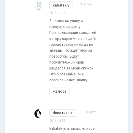
3 марта
kabatskiy
2016 11:16
Я вышел на улицу и
прикурил сигарету.
Пронизывающий холодный
ветер ударил мне в лицо. В
городе грехов никогда не
знаешь, что ждёт тебя за
поворотом. Вдруг
пронзительный крик
раздался за моей спиной.
Это была мама, она
просила надеть шапку.
жалоба
3 марта
dima121181
2016 18:58
kabatskiy
, а писал, что все