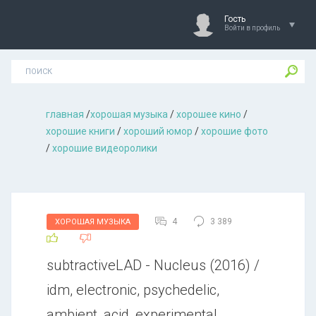
Гость
Войти в профиль
главная
/
хорошая музыкa
/
хорошее кино
/
хорошие книги
/
хороший юмор
/
хорошие фото
/
хорошие видеоролики
4
3 389
ХОРОШАЯ МУЗЫКА
subtractiveLAD - Nucleus (2016) /
idm, electronic, psychedelic,
ambient, acid, experimental