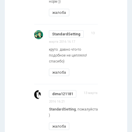
норм ))
жалоба
13
StandardSetting
марта 2016 16:17
круто. давно что-то
подобное не цепляло!
спасибо)
жалоба
13 марта
dima121181
2016 16:21
StandardSetting
, пожалуйста
)
жалоба