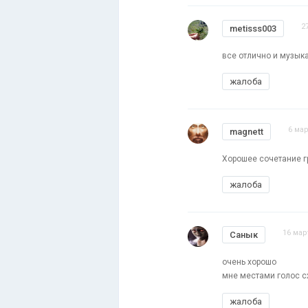
2
metisss003
все отлично и музыка
жалоба
6 мар
magnett
Хорошее сочетание гр
жалоба
16 мар
Санык
очень хорошо
мне местами голос с
жалоба