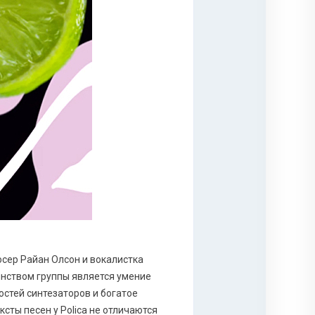
дюсер Райан Олсон и вокалистка
инством группы является умение
остей синтезаторов и богатое
сты песен у Роliса не отличаются