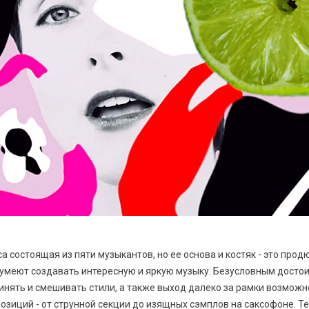
са состоящая из пяти музыкантов, но ее основа и костяк - это про
умеют создавать интересную и яркую музыку. Безусловным досто
нять и смешивать стили, а также выход далеко за рамки возможн
иций - от струнной секции до изящных сэмплов на саксофоне. Тек