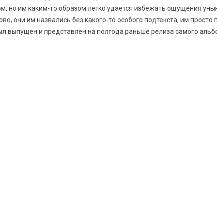
 но им каким-то образом легко удается избежать ощущения унын
слово, они им назвались без какого-то особого подтекста, им просто
был выпущен и представлен на полгода раньше релиза самого альб