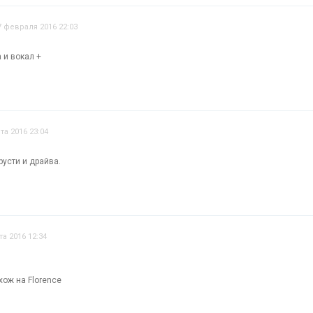
7 февраля 2016 22:03
 и вокал +
та 2016 23:04
усти и драйва.
та 2016 12:34
хож на Florence