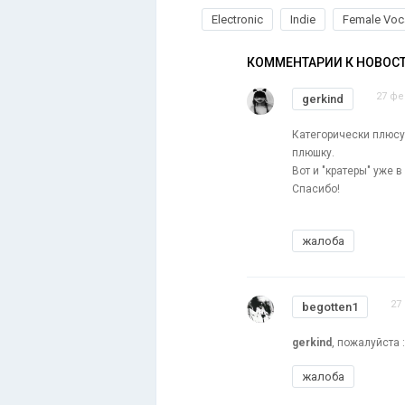
Electronic
Indie
Female Voc
КОММЕНТАРИИ К НОВОС
27 фе
gerkind
Категорически плюсу
плюшку.
Вот и "кратеры" уже в
Спасибо!
жалоба
27
begotten1
gerkind
, пожалуйста 
жалоба