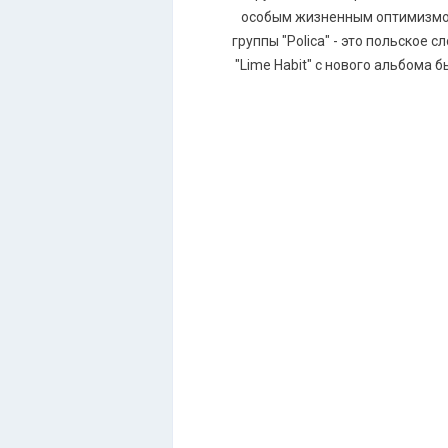
особым жизненным оптимизмом,
группы "Роliса" - это польское 
"Limе Наbit" с нового альбома 