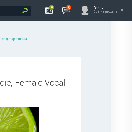
0
0
Гость
Войти в профиль
 видеоролики
ndie, Female Vocal