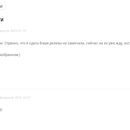
al
ТИ
враля 2016 01:19
ю. Странно, что я здесь Ваши релизы не замечала, сейчас на ех уже жду, к
 избранном:)
 февраля 2016 10:37
:D