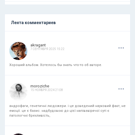
Лента комментариев
.
.
.
akragant
7 СЕНТЯБРЯ 2025 15:22
Хороший альбом. Хотелось бы знать что-то об авторе.
.
.
.
moroziche
15 НОЯБРЯ 2024 21:08
андрофаги, генетичні людожери. і це доведений науковий факт, не
емоції. це є базис. надбудовою до цієї напівзвірячої суті є
патологчні брехливість,