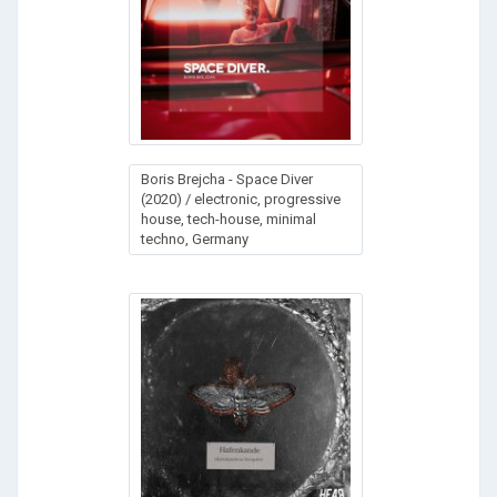
Воris Вrеjсhа - Sрасе Divеr
(2020) / electronic, progressive
house, tech-house, minimal
techno, Germany