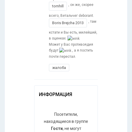
, он же, скорее
tornhill
всего, Ветальчег deborant.
, там
Boris Brejcha 2013
кстати и Вы есть, милейший,
в оценках.
Может у Вас противоядия
будут
, а я постить
почти перестал.
жалоба
ИНФОРМАЦИЯ
Посетители,
находящиеся в группе
Гости
, не могут