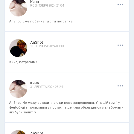
.
.
.
Кина
9 СЕНТЯБРЯ 2024 21:04
AnShot, Вже побачив, що ти потрапив
.
.
.
AnShot
1 СЕНТЯБРЯ 2024 08:13
Кина, потрапив.!
.
.
.
Кина
31 АВГУСТА 2024 23:24
AnShot, Не можу вставити сюди нове запрошення. У нашій групі у
фейсбуці є посилання у постах, та де купа обкладинок з альбомами
які були залиті у
.
.
.
AnShot