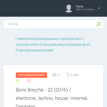
Гость
Войти в профиль
главная
/
хорошая музыкa
/
хорошее кино
/
хорошие книги
/
хороший юмор
/
хорошие фото
/
хорошие видеоролики
2
6 023
ХОРОШАЯ МУЗЫКА
Boris Brejcha - 22 (2016) /
electronic, techno, house, minimal,
Germany