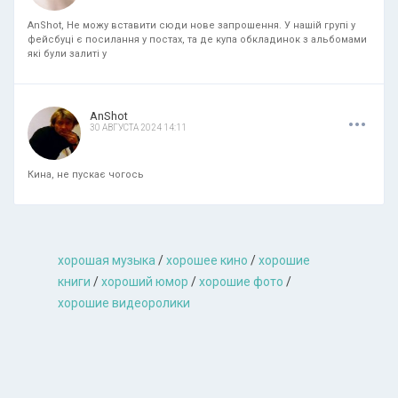
AnShot, Не можу вставити сюди нове запрошення. У нашій групі у
фейсбуці є посилання у постах, та де купа обкладинок з альбомами
які були залиті у
.
.
.
AnShot
30 АВГУСТА 2024 14:11
Кина, не пускає чогось
хорошая музыкa
/
хорошее кино
/
хорошие
книги
/
хороший юмор
/
хорошие фото
/
хорошие видеоролики