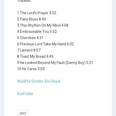
Tracklist
1 The Lord's Prayer 3:52
2 Paris Blues 8:40
3 This Rhythm On My Mind 4:08
4 Embraceable You 5:52
5 Cherokee 4:31
6 Precious Lord Take My Hand 6:02
7 Lament 8:57
8 Toast My Bread 4:49
9 He Looked Beyond My Fault (Danny Boy) 5:21
10 He Cares 3:03
Wycliffe Gordon, Eric Reed
RusFolder
jazz