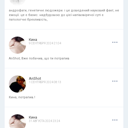
андрофаги, генетичні людожери. і це доведений науковий факт, не
емоції. це є базис. надбудовою до цієї напівзвірячої суті є
патологчні брехливість,
.
.
.
Кина
9 СЕНТЯБРЯ 2024 21:04
AnShot, Вже побачив, що ти потрапив
.
.
.
AnShot
1 СЕНТЯБРЯ 2024 08:13
Кина, потрапив.!
.
.
.
Кина
31 АВГУСТА 2024 23:24