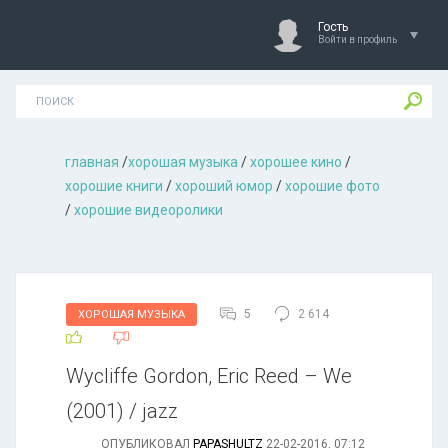
Гость
Войти в профиль
главная
/
хорошая музыкa
/
хорошее кино
/
хорошие книги
/
хороший юмор
/
хорошие фото
/
хорошие видеоролики
5
2 614
ХОРОШАЯ МУЗЫКА
Wycliffe Gordon, Eric Reed – We
(2001) / jazz
ОПУБЛИКОВАЛ
PAPASHULTZ
22-02-2016, 07:12