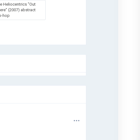
e Heliocentrics "Out
ere" (2007) abstract
p-hop
.
.
.