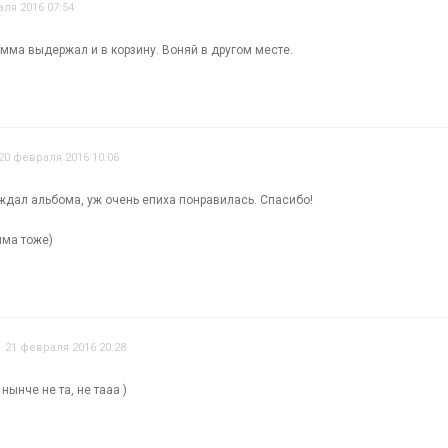
ля 2016 07:54
мма выдержал и в корзину. Воняй в другом месте.
20 февраля 2016 10:06
 ждал альбома, уж очень епиха понравилась. Спасибо!
мма тоже)
21 февраля 2016 20:28
нынче не та, не тааа )