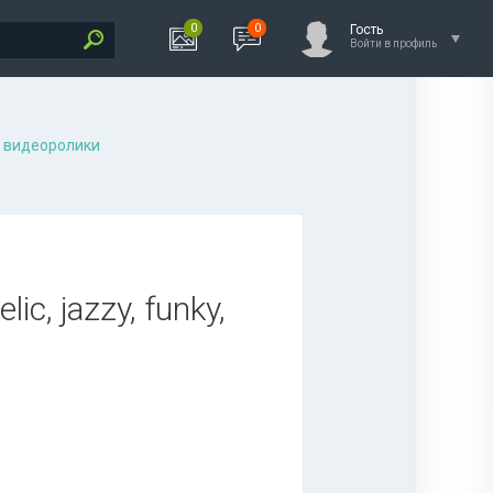
0
0
Гость
Войти в профиль
 видеоролики
ic, jazzy, funky,