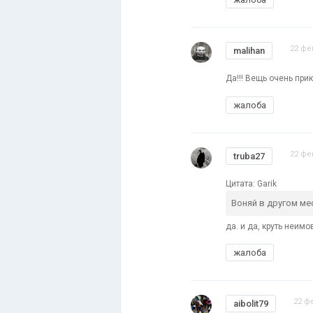
22 фе
malihan
Да!!! Вещь очень прик
жалоба
22 фе
truba27
Цитата: Garik
Воняй в другом ме
да. и да, круть неим
жалоба
22 ф
aibolit79