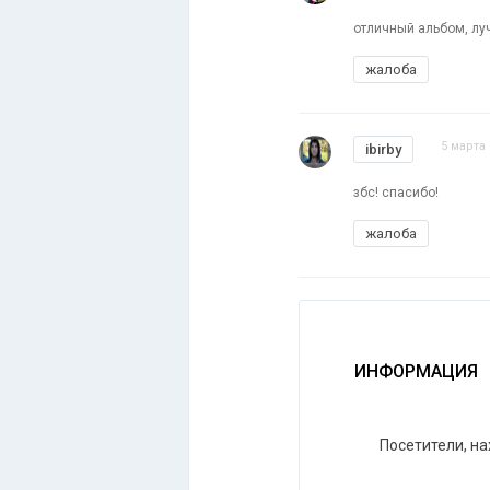
отличный альбом, луч
жалоба
5 марта 
ibirby
збс! спасибо!
жалоба
ИНФОРМАЦИЯ
Посетители, н