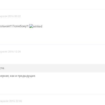
враля 2016 00:22
ольная!!! Полюбому!!!
враля 2016 12:24
сте.
оверная, как и предыдущие.
евраля 2016 22:46