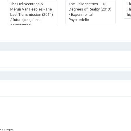
The Heliocentrics &
The Heliocentrics – 13
Th
Melvin Van Peebles - The
Degrees of Reality (2013)
Th
Last Transmission (2014)
/ Experimental,
hi
/ future jazz, funk,
Psychedelic
downtempo,
psychedelic, dub,
experimental
 авторе.