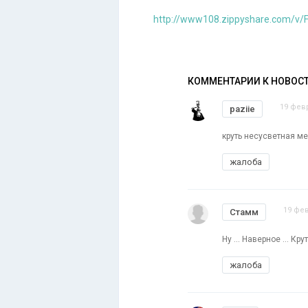
http://www108.zippyshare.com/v/F
КОММЕНТАРИИ К НОВОС
19 февр
paziie
круть несусветная м
жалоба
19 фев
Стамм
Ну ... Наверное ... К
жалоба