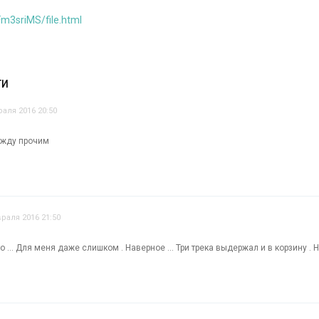
m3sriMS/file.html
ТИ
аля 2016 20:50
ежду прочим
раля 2016 21:50
руто ... Для меня даже слишком . Наверное ... Три трека выдержал и в корзину . 