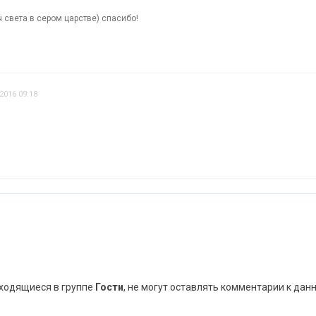
 света в сером царстве) спасибо!
2016 09:18
аходящиеся в группе
Гости
, не могут оставлять комментарии к дан