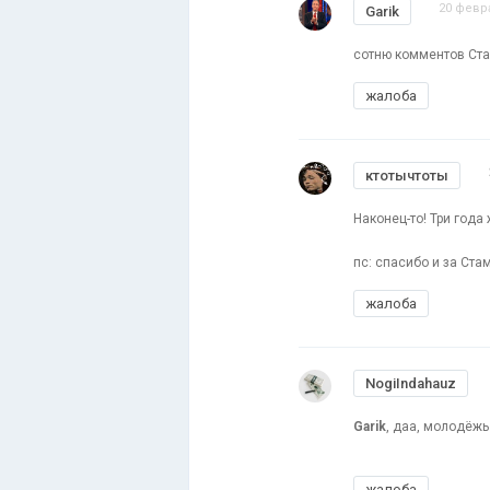
20 февра
Garik
сотню комментов Ста
жалоба
ктотычтоты
Наконец-то! Три года
пс: спасибо и за Ста
жалоба
NogiIndahauz
Garik
, даа, молодёжь 
жалоба